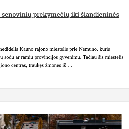
nuo senovinių prekymečių iki šiandieninės
 nedidelis Kauno rajono miestelis prie Nemuno, kuris
ių sodu ar ramiu provincijos gyvenimu. Tačiau šis miestelis
regiono centras, traukęs žmones iš …