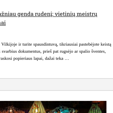
ažniau genda rudenį: vietinių meistrų
mai
lkijoje ir turite spausdintuvą, tikriausiai pastebėjote keistą
ti svarbius dokumentus, prieš pat rugsėjo ar spalio šventes,
raskosi popieriaus lapai, dažai teka …