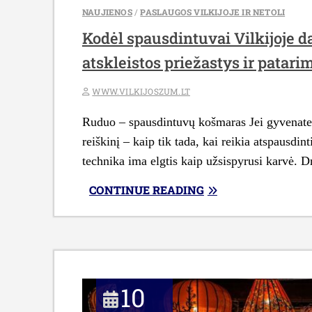
NAUJIENOS
/
PASLAUGOS VILKIJOJE IR NETOLI
Kodėl spausdintuvai Vilkijoje d
atskleistos priežastys ir patari
WWW.VILKIJOSZUM.LT
Ruduo – spausdintuvų košmaras Jei gyvenate Vi
reiškinį – kaip tik tada, kai reikia atspausdin
technika ima elgtis kaip užsispyrusi karvė. D
„KODĖL
CONTINUE READING
SPAUSDINTUVAI
VILKIJOJE
DAŽNIAU
GENDA
RUDENĮ:
10
VIETINIŲ
MEISTRŲ