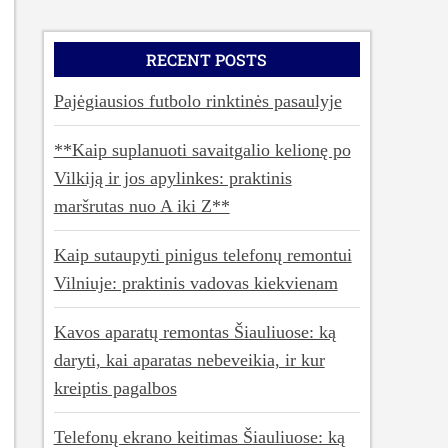
RECENT POSTS
Pajėgiausios futbolo rinktinės pasaulyje
**Kaip suplanuoti savaitgalio kelionę po
Vilkiją ir jos apylinkes: praktinis
maršrutas nuo A iki Z**
Kaip sutaupyti pinigus telefonų remontui
Vilniuje: praktinis vadovas kiekvienam
Kavos aparatų remontas Šiauliuose: ką
daryti, kai aparatas nebeveikia, ir kur
kreiptis pagalbos
Telefonų ekrano keitimas Šiauliuose: ką