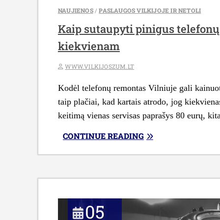
NAUJIENOS
/
PASLAUGOS VILKIJOJE IR NETOLI
Kaip sutaupyti pinigus telefonų
kiekvienam
WWW.VILKIJOSZUM.LT
Kodėl telefonų remontas Vilniuje gali kainuot
taip plačiai, kad kartais atrodo, jog kiekvien
keitimą vienas servisas paprašys 80 eurų, kit
„KAIP
CONTINUE READING
SUTAUPYTI
PINIGUS
TELEFONŲ
REMONTUI
VILNIUJE:
05
PRAKTINIS