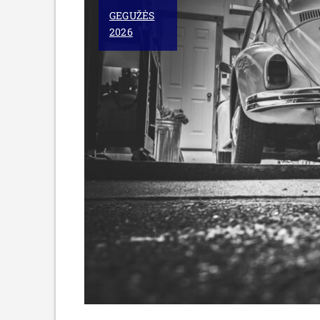
VADOVAS
GEGUŽĖS
KIEKVIENAM”
2026