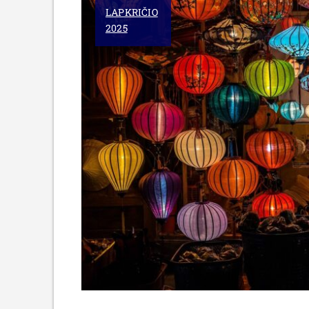
LAPKRIČIO
ATSKLEISTOS
2025
PRIEŽASTYS
IR
PATARIMAI”