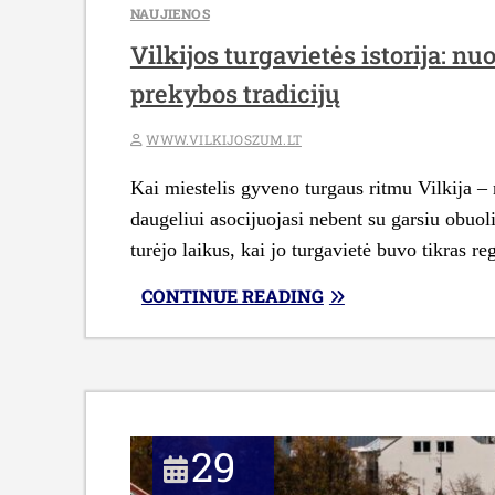
NAUJIENOS
Vilkijos turgavietės istorija: 
prekybos tradicijų
WWW.VILKIJOSZUM.LT
Kai miestelis gyveno turgaus ritmu Vilkija –
daugeliui asocijuojasi nebent su garsiu obuol
turėjo laikus, kai jo turgavietė buvo tikras 
„VILKIJOS
CONTINUE READING
TURGAVIETĖS
ISTORIJA:
NUO
SENOVINIŲ
PREKYMEČIŲ
29
IKI
ŠIANDIENINĖS