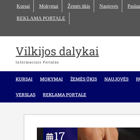
Skip
Kursai
Mokymai
Žemės ūkis
Naujovės
Paslau
to
REKLAMA PORTALE
content
Vilkijos dalykai
Informacinis Portalas
KURSAI
MOKYMAI
ŽEMĖS ŪKIS
NAUJOVĖS
P
VERSLAS
REKLAMA PORTALE
17