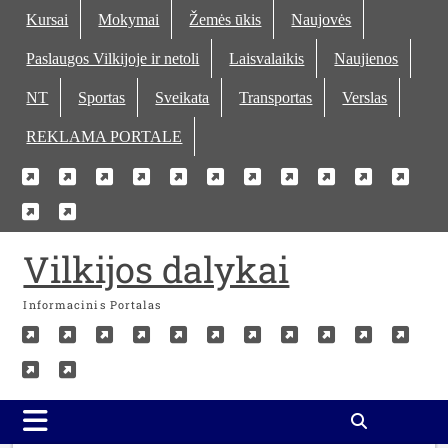
Skip
Kursai
Mokymai
Žemės ūkis
Naujovės
to
Paslaugos Vilkijoje ir netoli
Laisvalaikis
Naujienos
content
NT
Sportas
Sveikata
Transportas
Verslas
REKLAMA PORTALE
Kursai
Mokymai
Žemės
Naujovės
Paslaugos
Laisvalaikis
Naujienos
NT
Sportas
Sveika
Tra
Verslas
REKLAMA
ūkis
Vilkijoje
PORTALE
ir
Vilkijos dalykai
netoli
Informacinis Portalas
Kursai
Mokymai
Žemės
Naujovės
Paslaugos
Laisvalaikis
Naujienos
NT
Sportas
Sveika
Tra
Verslas
REKLAMA
ūkis
Vilkijoje
PORTALE
ir
netoli