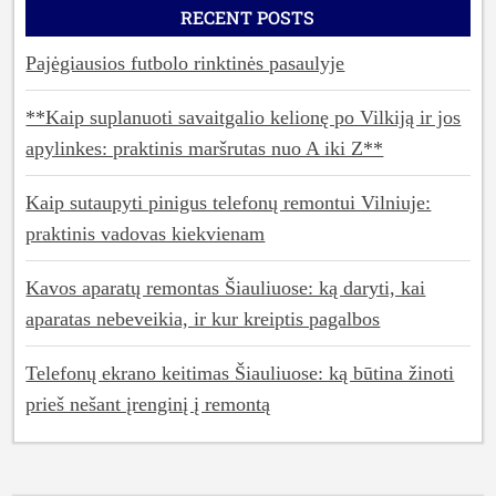
RECENT POSTS
Pajėgiausios futbolo rinktinės pasaulyje
**Kaip suplanuoti savaitgalio kelionę po Vilkiją ir jos
apylinkes: praktinis maršrutas nuo A iki Z**
Kaip sutaupyti pinigus telefonų remontui Vilniuje:
praktinis vadovas kiekvienam
Kavos aparatų remontas Šiauliuose: ką daryti, kai
aparatas nebeveikia, ir kur kreiptis pagalbos
Telefonų ekrano keitimas Šiauliuose: ką būtina žinoti
prieš nešant įrenginį į remontą