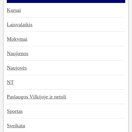
Kursai
Laisvalaikis
Mokymai
Naujienos
Naujovės
NT
Paslaugos Vilkijoje ir netoli
Sportas
Sveikata