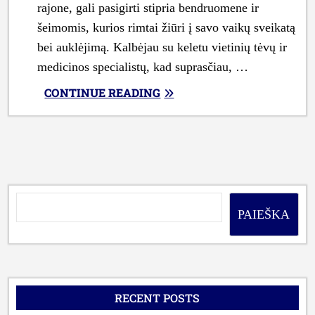
rajone, gali pasigirti stipria bendruomene ir
šeimomis, kurios rimtai žiūri į savo vaikų sveikatą
bei auklėjimą. Kalbėjau su keletu vietinių tėvų ir
medicinos specialistų, kad suprasčiau, …
„KAIP
CONTINUE READING
UŽAUGINTI
SVEIKUS
VAIKUS
VILKIJOJE:
VIETINIŲ
ŠEIMŲ
PATIRTIS
PAIEŠKA
IR
GYDYTOJŲ
REKOMENDACIJOS”
RECENT POSTS