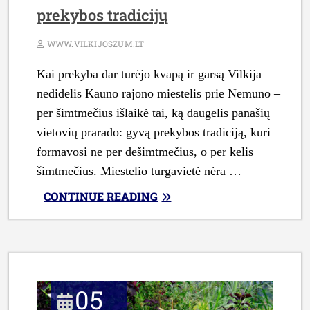
prekybos tradicijų
WWW.VILKIJOSZUM.LT
Kai prekyba dar turėjo kvapą ir garsą Vilkija –
nedidelis Kauno rajono miestelis prie Nemuno –
per šimtmečius išlaikė tai, ką daugelis panašių
vietovių prarado: gyvą prekybos tradiciją, kuri
formavosi ne per dešimtmečius, o per kelis
šimtmečius. Miestelio turgavietė nėra …
„VILKIJOS
CONTINUE READING
TURGAVIETĖS
ISTORIJA:
NUO
SENOVINIŲ
MUGIŲ
05
IKI