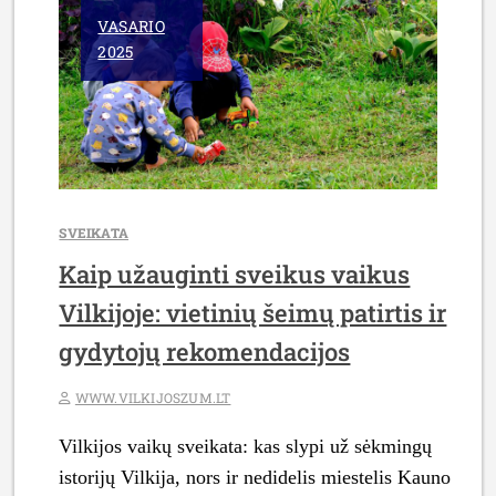
ŠIANDIENINĖS
VASARIO
PREKYBOS
2025
TRADICIJŲ”
SVEIKATA
Kaip užauginti sveikus vaikus
Vilkijoje: vietinių šeimų patirtis ir
gydytojų rekomendacijos
WWW.VILKIJOSZUM.LT
Vilkijos vaikų sveikata: kas slypi už sėkmingų
istorijų Vilkija, nors ir nedidelis miestelis Kauno