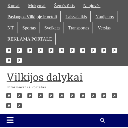
Skip
Kursai
Mokymai
Žemės ūkis
Naujovės
to
Paslaugos Vilkijoje ir netoli
Laisvalaikis
Naujienos
content
NT
Sportas
Sveikata
Transportas
Verslas
REKLAMA PORTALE
Kursai
Mokymai
Žemės
Naujovės
Paslaugos
Laisvalaikis
Naujienos
NT
Sportas
Sveika
Tra
Verslas
REKLAMA
ūkis
Vilkijoje
PORTALE
ir
Vilkijos dalykai
netoli
Informacinis Portalas
Kursai
Mokymai
Žemės
Naujovės
Paslaugos
Laisvalaikis
Naujienos
NT
Sportas
Sveika
Tra
Verslas
REKLAMA
ūkis
Vilkijoje
PORTALE
ir
netoli