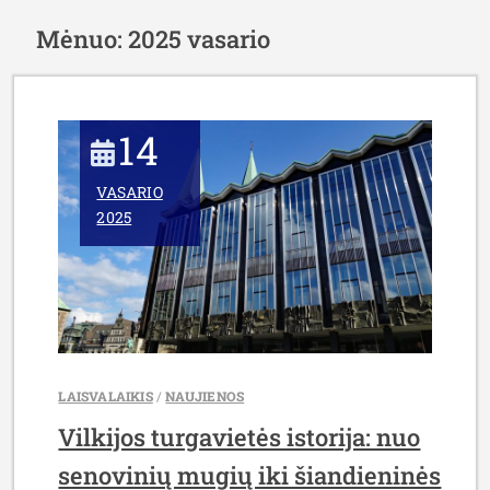
Mėnuo:
2025 vasario
14
VASARIO
2025
LAISVALAIKIS
/
NAUJIENOS
Vilkijos turgavietės istorija: nuo
senovinių mugių iki šiandieninės