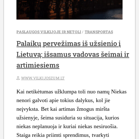
PALYGINIMAIS
IR
PATIKIMŲ
TIEKĖJŲ
SĄRAŠU”
PASLAUGOS VILKIJOJE IR NETOLI
/
TRANSPORTAS
Palaikų pervežimas iš užsienio į
Lietuvą: išsamus vadovas šeimai ir
artimiesiems
WWW.VILKIJOSZUM.LT
Kai netikėtumas užklumpa toli nuo namų Niekas
nenori galvoti apie tokius dalykus, kol jie
neįvyksta. Bet kai artimas žmogus miršta
užsienyje, šeima susiduria su situacija, kurios
niekas neplanuoja ir kuriai niekas nesiruošia.
Staiga reikia priimti sprendimus, tvarkyti