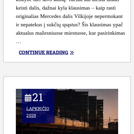
keisti dalis, dažnai kyla klausimas – kaip rasti
originalias Mercedes dalis Vilkijoje nepermokant
ir nepatekus į sukčių spąstus? Šis klausimas ypač
aktualus mažesniuose miestuose, kur pasirinkimas
…
„KAIP
CONTINUE READING
IŠSIRINKTI
ORIGINALIAS
MERCEDES
DALIS
VILKIJOJE:
21
PRAKTINIS
PIRKĖJO
LAPKRIČIO
VADOVAS
2025
SU
KAINŲ