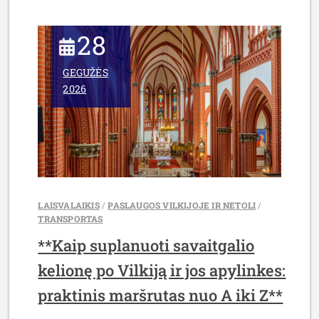
28
GEGUŽĖS
2026
LAISVALAIKIS
/
PASLAUGOS VILKIJOJE IR NETOLI
/
TRANSPORTAS
**Kaip suplanuoti savaitgalio
kelionę po Vilkiją ir jos apylinkes:
praktinis maršrutas nuo A iki Z**