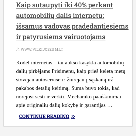
Kaip sutaupyti iki 40% perkant
automobilių dalis internetu:
išsamus vadovas pradedantiesiems
ir patyrusiems vairuotojams
WWW.VILKIJOSZUM.LT
Kodėl internetas – tai aukso kasykla automobilių
dalių pirkėjams Prisimenu, kaip prieš keletą metų
stovėjau autoservise ir žiūrėjau į sąskaitą už
pakabos detalių keitimą. Suma buvo tokia, kad
norėjosi sėsti ir verkti. Mechaniko paaiškinimai
apie originalių dalių kokybę ir garantijas …
„KAIP
CONTINUE READING
SUTAUPYTI
IKI