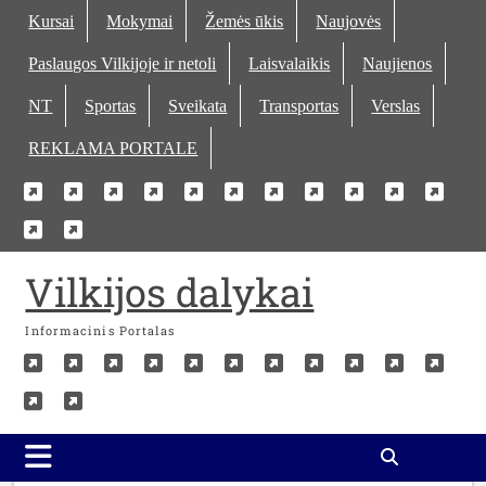
Skip
Kursai
Mokymai
Žemės ūkis
Naujovės
to
Paslaugos Vilkijoje ir netoli
Laisvalaikis
Naujienos
content
NT
Sportas
Sveikata
Transportas
Verslas
REKLAMA PORTALE
Kursai
Mokymai
Žemės
Naujovės
Paslaugos
Laisvalaikis
Naujienos
NT
Sportas
Sveika
Tra
Verslas
REKLAMA
ūkis
Vilkijoje
PORTALE
ir
Vilkijos dalykai
netoli
Informacinis Portalas
Kursai
Mokymai
Žemės
Naujovės
Paslaugos
Laisvalaikis
Naujienos
NT
Sportas
Sveika
Tra
Verslas
REKLAMA
ūkis
Vilkijoje
PORTALE
ir
netoli