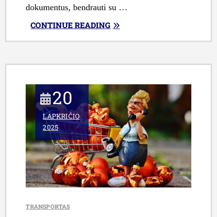
dokumentus, bendrauti su …
„PALAIKŲ
CONTINUE READING
PERVEŽIMAS
IŠ
UŽSIENIO
Į
LIETUVĄ:
20
IŠSAMUS
VADOVAS
LAPKRIČIO
ŠEIMAI
2025
IR
ARTIMIESIEMS”
TRANSPORTAS