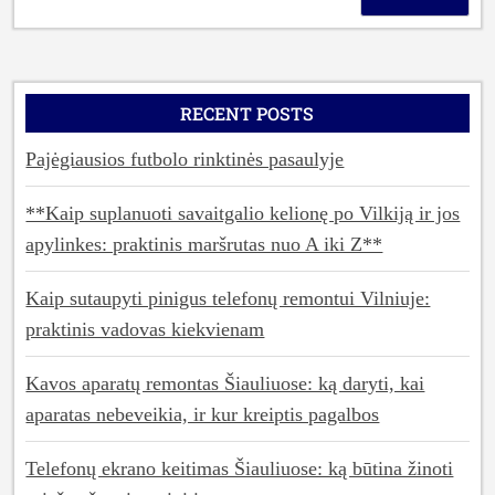
BŪTINA
ĮVERTINTI
PRIEŠ
VASAROS
RECENT POSTS
KELIONES”
Pajėgiausios futbolo rinktinės pasaulyje
**Kaip suplanuoti savaitgalio kelionę po Vilkiją ir jos
apylinkes: praktinis maršrutas nuo A iki Z**
Kaip sutaupyti pinigus telefonų remontui Vilniuje:
praktinis vadovas kiekvienam
Kavos aparatų remontas Šiauliuose: ką daryti, kai
aparatas nebeveikia, ir kur kreiptis pagalbos
Telefonų ekrano keitimas Šiauliuose: ką būtina žinoti