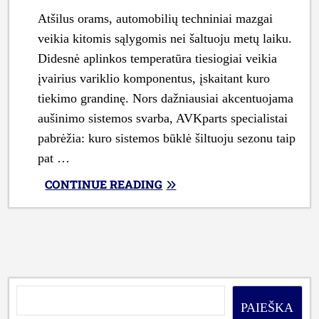
Atšilus orams, automobilių techniniai mazgai
veikia kitomis sąlygomis nei šaltuoju metų laiku.
Didesnė aplinkos temperatūra tiesiogiai veikia
įvairius variklio komponentus, įskaitant kuro
tiekimo grandinę. Nors dažniausiai akcentuojama
aušinimo sistemos svarba, AVKparts specialistai
pabrėžia: kuro sistemos būklė šiltuoju sezonu taip
pat …
„„AUDI“
CONTINUE READING
KURO
SISTEMOS
PRIEŽIŪRA
ŠILTUOJU
METŲ
LAIKU:
KĄ
PAIEŠKA