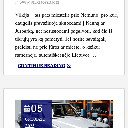
WWW.VILKIJOSZUM.LT
Vilkija – tas pats miestelis prie Nemuno, pro kurį
daugelis pravažiuoja skubėdami į Kauną ar
Jurbarką, net nesustodami pagalvoti, kad čia iš
tikrųjų yra ką pamatyti. Jei norite savaitgalį
praleisti ne prie jūros ar mieste, o kažkur
ramesnėje, autentiškesnėje Lietuvos …
„**KAIP
CONTINUE READING
SUPLANUOTI
SAVAITGALIO
KELIONĘ
PO
VILKIJĄ
05
IR
JOS
GRUODŽIO
APYLINKES:
2025