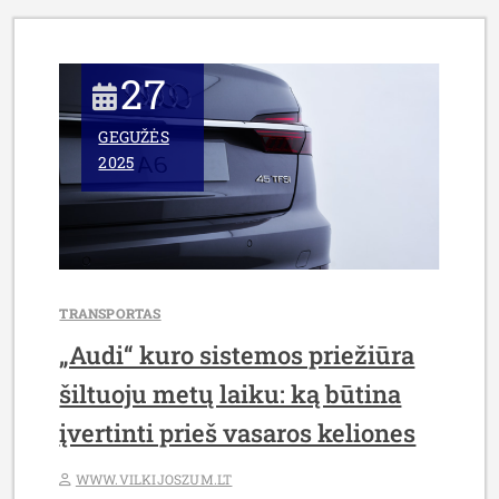
40%
PERKANT
AUTOMOBILIŲ
27
DALIS
INTERNETU:
GEGUŽĖS
IŠSAMUS
2025
VADOVAS
PRADEDANTIESIEMS
IR
PATYRUSIEMS
VAIRUOTOJAMS”
TRANSPORTAS
„Audi“ kuro sistemos priežiūra
šiltuoju metų laiku: ką būtina
įvertinti prieš vasaros keliones
WWW.VILKIJOSZUM.LT