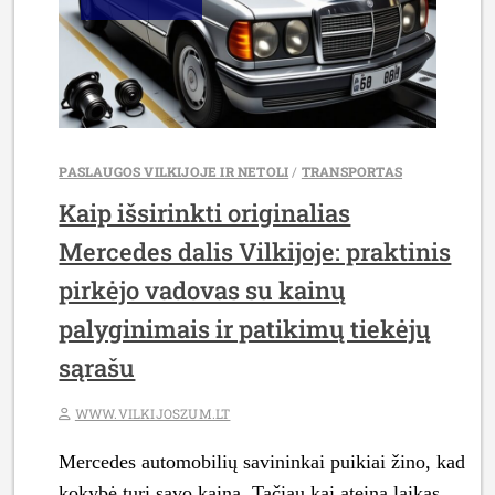
PRAKTINIS
MARŠRUTAS
NUO
A
IKI
Z**”
PASLAUGOS VILKIJOJE IR NETOLI
/
TRANSPORTAS
Kaip išsirinkti originalias
Mercedes dalis Vilkijoje: praktinis
pirkėjo vadovas su kainų
palyginimais ir patikimų tiekėjų
sąrašu
WWW.VILKIJOSZUM.LT
Mercedes automobilių savininkai puikiai žino, kad
kokybė turi savo kainą. Tačiau kai ateina laikas