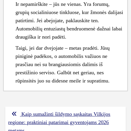
Ir nepamirškite – jūs ne vienas. Yra forumų,
grupių socialiniuose tinkluose, kur žmonės dalijasi
patirtimi. Jei abejojate, paklauskite ten.
Automobilių entuziastų bendruomenė dažnai labai
draugiška ir nori padėti.
Taigi, jei dar dvejojate – metas pradėti. Jūsų
piniginė padėkos, o automobilis važiuos ne
prasčiau nei su brangiausiomis dalimis iš
prestižinio serviso. Galbūt net geriau, nes
rūpinsitės juo su didesne meile ir supratimu.
Navigacija
Kaip sumažinti šildymo sąskaitas Vilkijos
tarp
regione: praktiniai patarimai gyventojams 2026
metams