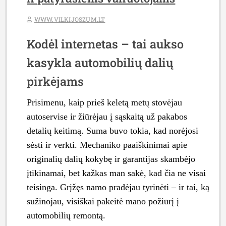
WWW.VILKIJOSZUM.LT
Kodėl internetas – tai aukso
kasykla automobilių dalių
pirkėjams
Prisimenu, kaip prieš keletą metų stovėjau
autoservise ir žiūrėjau į sąskaitą už pakabos
detalių keitimą. Suma buvo tokia, kad norėjosi
sėsti ir verkti. Mechaniko paaiškinimai apie
originalių dalių kokybę ir garantijas skambėjo
įtikinamai, bet kažkas man sakė, kad čia ne visai
teisinga. Grįžęs namo pradėjau tyrinėti – ir tai, ką
sužinojau, visiškai pakeitė mano požiūrį į
automobilių remontą.