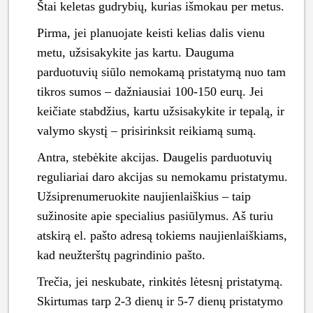
Štai keletas gudrybių, kurias išmokau per metus.
Pirma, jei planuojate keisti kelias dalis vienu
metu, užsisakykite jas kartu. Dauguma
parduotuvių siūlo nemokamą pristatymą nuo tam
tikros sumos – dažniausiai 100-150 eurų. Jei
keičiate stabdžius, kartu užsisakykite ir tepalą, ir
valymo skystį – prisirinksit reikiamą sumą.
Antra, stebėkite akcijas. Daugelis parduotuvių
reguliariai daro akcijas su nemokamu pristatymu.
Užsiprenumeruokite naujienlaiškius – taip
sužinosite apie specialius pasiūlymus. Aš turiu
atskirą el. pašto adresą tokiems naujienlaiškiams,
kad neužterštų pagrindinio pašto.
Trečia, jei neskubate, rinkitės lėtesnį pristatymą.
Skirtumas tarp 2-3 dienų ir 5-7 dienų pristatymo