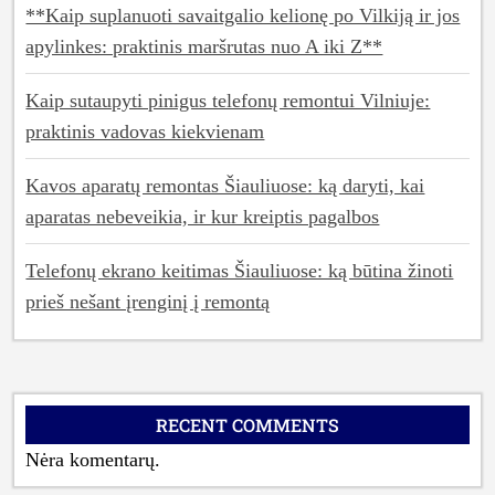
**Kaip suplanuoti savaitgalio kelionę po Vilkiją ir jos
apylinkes: praktinis maršrutas nuo A iki Z**
Kaip sutaupyti pinigus telefonų remontui Vilniuje:
praktinis vadovas kiekvienam
Kavos aparatų remontas Šiauliuose: ką daryti, kai
aparatas nebeveikia, ir kur kreiptis pagalbos
Telefonų ekrano keitimas Šiauliuose: ką būtina žinoti
prieš nešant įrenginį į remontą
RECENT COMMENTS
Nėra komentarų.