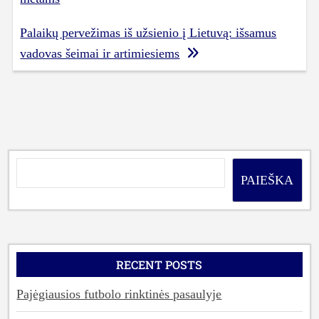
įrašų
Palaikų pervežimas iš užsienio į Lietuvą: išsamus
vadovas šeimai ir artimiesiems
PAIEŠKA
RECENT POSTS
Pajėgiausios futbolo rinktinės pasaulyje