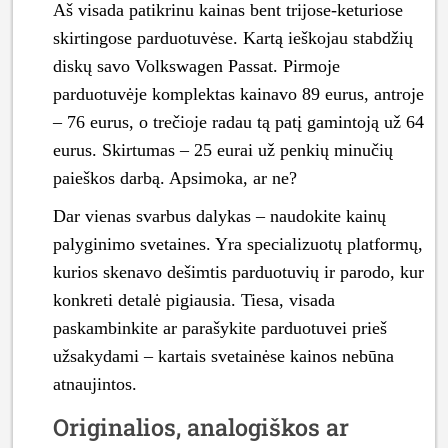
Aš visada patikrinu kainas bent trijose-keturiose
skirtingose parduotuvėse. Kartą ieškojau stabdžių
diskų savo Volkswagen Passat. Pirmoje
parduotuvėje komplektas kainavo 89 eurus, antroje
– 76 eurus, o trečioje radau tą patį gamintoją už 64
eurus. Skirtumas – 25 eurai už penkių minučių
paieškos darbą. Apsimoka, ar ne?
Dar vienas svarbus dalykas – naudokite kainų
palyginimo svetaines. Yra specializuotų platformų,
kurios skenavo dešimtis parduotuvių ir parodo, kur
konkreti detalė pigiausia. Tiesa, visada
paskambinkite ar parašykite parduotuvei prieš
užsakydami – kartais svetainėse kainos nebūna
atnaujintos.
Originalios, analogiškos ar