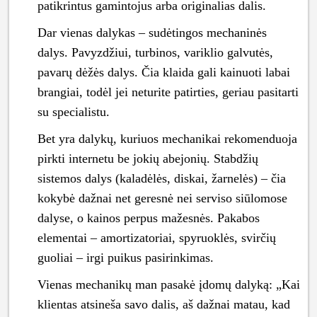
patikrintus gamintojus arba originalias dalis.
Dar vienas dalykas – sudėtingos mechaninės
dalys. Pavyzdžiui, turbinos, variklio galvutės,
pavarų dėžės dalys. Čia klaida gali kainuoti labai
brangiai, todėl jei neturite patirties, geriau pasitarti
su specialistu.
Bet yra dalykų, kuriuos mechanikai rekomenduoja
pirkti internetu be jokių abejonių. Stabdžių
sistemos dalys (kaladėlės, diskai, žarnelės) – čia
kokybė dažnai net geresnė nei serviso siūlomose
dalyse, o kainos perpus mažesnės. Pakabos
elementai – amortizatoriai, spyruoklės, svirčių
guoliai – irgi puikus pasirinkimas.
Vienas mechanikų man pasakė įdomų dalyką: „Kai
klientas atsineša savo dalis, aš dažnai matau, kad