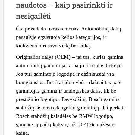
naudotos – kaip pasirinkti ir
nesigailėti
Čia prasideda tikrasis menas. Automobilių dalių
pasaulyje egzistuoja kelios kategorijos, ir
kiekviena turi savo vietą bei laiką.
Originalios dalys (OEM) – tai tos, kurias gamina
automobilių gamintojas arba jo oficialūs tiekėjai.
Jos turi gamintojo logotipą ir dažniausiai yra
brangiausios. Bet štai įdomybė – dažnai tas pats
gamintojas gamina ir analogiškas dalis, tik be
prestižinio logotipo. Pavyzdžiui, Bosch gamina
stabdžių sistemas daugeliui gamintojų. Jei perkate
Bosch stabdžių kaladėles be BMW logotipo,
gaunate tą pačią kokybę už 30-40% mažesnę
kainą.