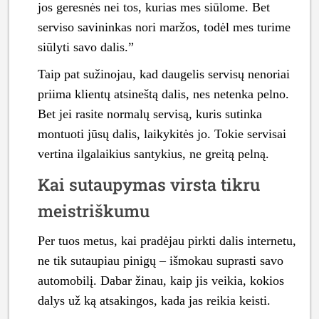
jos geresnės nei tos, kurias mes siūlome. Bet
serviso savininkas nori maržos, todėl mes turime
siūlyti savo dalis.”
Taip pat sužinojau, kad daugelis servisų nenoriai
priima klientų atsineštą dalis, nes netenka pelno.
Bet jei rasite normalų servisą, kuris sutinka
montuoti jūsų dalis, laikykitės jo. Tokie servisai
vertina ilgalaikius santykius, ne greitą pelną.
Kai sutaupymas virsta tikru
meistriškumu
Per tuos metus, kai pradėjau pirkti dalis internetu,
ne tik sutaupiau pinigų – išmokau suprasti savo
automobilį. Dabar žinau, kaip jis veikia, kokios
dalys už ką atsakingos, kada jas reikia keisti.