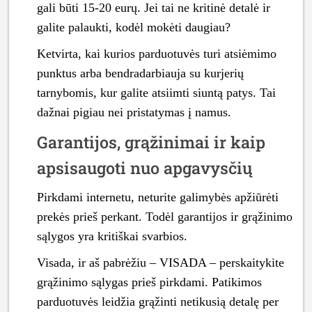
gali būti 15-20 eurų. Jei tai ne kritinė detalė ir
galite palaukti, kodėl mokėti daugiau?
Ketvirta, kai kurios parduotuvės turi atsiėmimo
punktus arba bendradarbiauja su kurjerių
tarnybomis, kur galite atsiimti siuntą patys. Tai
dažnai pigiau nei pristatymas į namus.
Garantijos, grąžinimai ir kaip
apsisaugoti nuo apgavysčių
Pirkdami internetu, neturite galimybės apžiūrėti
prekės prieš perkant. Todėl garantijos ir grąžinimo
sąlygos yra kritiškai svarbios.
Visada, ir aš pabrėžiu – VISADA – perskaitykite
grąžinimo sąlygas prieš pirkdami. Patikimos
parduotuvės leidžia grąžinti netikusią detalę per