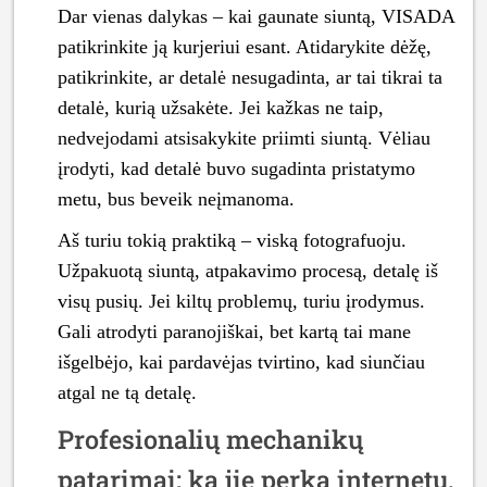
Dar vienas dalykas – kai gaunate siuntą, VISADA
patikrinkite ją kurjeriui esant. Atidarykite dėžę,
patikrinkite, ar detalė nesugadinta, ar tai tikrai ta
detalė, kurią užsakėte. Jei kažkas ne taip,
nedvejodami atsisakykite priimti siuntą. Vėliau
įrodyti, kad detalė buvo sugadinta pristatymo
metu, bus beveik neįmanoma.
Aš turiu tokią praktiką – viską fotografuoju.
Užpakuotą siuntą, atpakavimo procesą, detalę iš
visų pusių. Jei kiltų problemų, turiu įrodymus.
Gali atrodyti paranojiškai, bet kartą tai mane
išgelbėjo, kai pardavėjas tvirtino, kad siunčiau
atgal ne tą detalę.
Profesionalių mechanikų
patarimai: ką jie perka internetu,