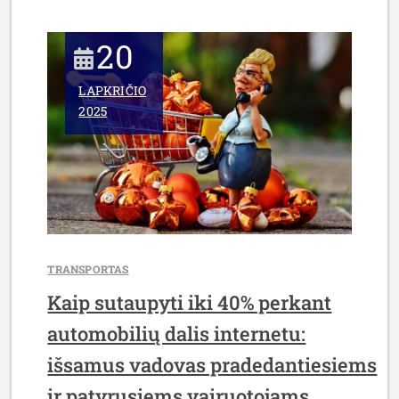
20
LAPKRIČIO
2025
TRANSPORTAS
Kaip sutaupyti iki 40% perkant
automobilių dalis internetu:
išsamus vadovas pradedantiesiems
ir patyrusiems vairuotojams