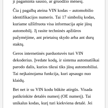
ji pagaminta sausio, ar gruodžio mėnesį.
Čia į pagalbą ateina VIN kodas – automobilio
identifikacijos numeris. Tai 17 simbolių kodas,
kuriame užšifruota visa informacija apie jūsų
automobilį. Jį rasite techninės apžiūros
pažymėjime, ant prietaisų skydo arba ant durų
staktų.
Geros internetinės parduotuvės turi VIN
dekoderius. Įvedate kodą, ir sistema automatiškai
parodo dalis, kurios tikrai tiks jūsų automobiliui.
Tai neįkainojama funkcija, kuri apsaugo nuo
klaidų.
Bet net ir su VIN kodu būkite atirgūs. Visada
patikrinkite detalės numerį (OE numerį). Tai
unikalus kodas, kurį turi kiekviena detalė. Jei