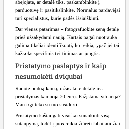
abejojate, ar detalė tiks, paskambinkite į
parduotuvę ir pasitikslinkite. Normalūs pardavėjai
turi specialistus, kurie padės išsiaiškinti.
Dar vienas patarimas – fotografuokite seną detalę
prieš užsakydami naują. Kartais pagal nuotrauką
galima tiksliai identifikuoti, ko reikia, ypač jei tai
kažkoks specifinis tvirtinimas ar jungtis.
Pristatymo paslaptys ir kaip
nesumokėti dvigubai
Radote puikią kainą, užsisakėte detalę ir…
pristatymas kainuoja 30 eurų. Pažįstama situacija?
Man irgi teko su tuo susidurti.
Pristatymo kaštai gali visiškai sunaikinti visą
sutaupymą, todėl į juos reikia žiūrėti labai atidžiai.