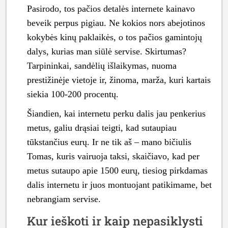
Pasirodo, tos pačios detalės internete kainavo
beveik perpus pigiau. Ne kokios nors abejotinos
kokybės kinų paklaikės, o tos pačios gamintojų
dalys, kurias man siūlė servise. Skirtumas?
Tarpininkai, sandėlių išlaikymas, nuoma
prestižinėje vietoje ir, žinoma, marža, kuri kartais
siekia 100-200 procentų.
Šiandien, kai internetu perku dalis jau penkerius
metus, galiu drąsiai teigti, kad sutaupiau
tūkstančius eurų. Ir ne tik aš – mano bičiulis
Tomas, kuris vairuoja taksi, skaičiavo, kad per
metus sutaupo apie 1500 eurų, tiesiog pirkdamas
dalis internetu ir juos montuojant patikimame, bet
nebrangiam servise.
Kur ieškoti ir kaip nepasiklysti