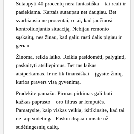
Sutaupyti 40 procentų nėra fantastiška – tai reali ir
pasiekiama. Kartais sutaupau net daugiau. Bet
svarbiausia ne procentai, o tai, kad jaučiuosi
kontroliuojantis situaciją. Nebijau remonto
sąskaitų, nes žinau, kad galiu rasti dalis pigiau ir
geriau.
Žinoma, reikia laiko. Reikia pasidomėti, palyginti,
paskaityti atsiliepimus. Bet tas laikas
atsiperkamas. Ir ne tik finansiškai – įgysite žinių,
kurios pravers visą gyvenimą.
Pradėkite pamažu. Pirmas pirkimas gali būti
kažkas paprasto – oro filtras ar lemputės.
Pamatysite, kaip viskas veikia, įsitikinsite, kad tai
ne taip sudėtinga. Paskui drąsiau imsite už
sudėtingesnių dalių.