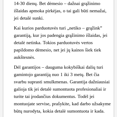
14-30 dienų. Bet dėmesio – dažnai grąžinimo
išlaidas apmoka pirkėjas, o tai gali būti nemažai,
jei detalė sunki.
Kai kurios parduotuvės turi „netiko – grąžink”
garantiją, kur jos padengia grąžinimo išlaidas, jei
detalė netinka. Tokios parduotuvės vertos
papildomo dėmesio, net jei jų kainos šiek tiek
aukštesnės.
Dėl garantijos – dauguma kokybiškai dalių turi
gamintojo garantiją nuo 1 iki 3 metų. Bet čia
svarbu suprasti smulkmenas. Garantija dažniausiai
galioja tik jei detalė sumontuota profesionaliai ir
turite tai įrodančius dokumentus. Todėl jei
montuojate servise, prašykite, kad darbo užsakyme
būtų nurodyta, kokia detalė sumontuota ir kada.