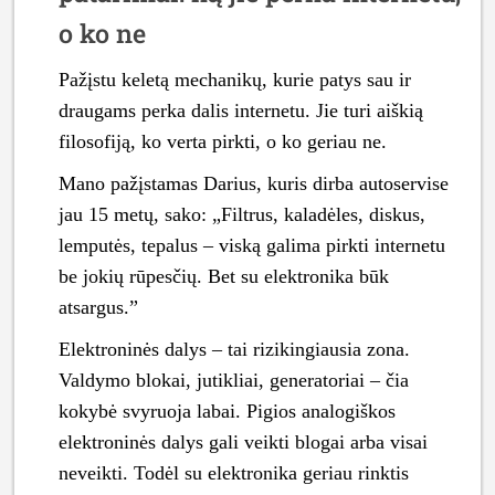
o ko ne
Pažįstu keletą mechanikų, kurie patys sau ir
draugams perka dalis internetu. Jie turi aiškią
filosofiją, ko verta pirkti, o ko geriau ne.
Mano pažįstamas Darius, kuris dirba autoservise
jau 15 metų, sako: „Filtrus, kaladėles, diskus,
lemputės, tepalus – viską galima pirkti internetu
be jokių rūpesčių. Bet su elektronika būk
atsargus.”
Elektroninės dalys – tai rizikingiausia zona.
Valdymo blokai, jutikliai, generatoriai – čia
kokybė svyruoja labai. Pigios analogiškos
elektroninės dalys gali veikti blogai arba visai
neveikti. Todėl su elektronika geriau rinktis