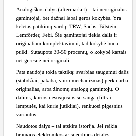
Analogiškos dalys (aftermarket) – tai neoriginalūs
gamintojai, bet dažnai labai geros kokybės. Yra
keletas patikimų vardų: TRW, Sachs, Bilstein,
Lemförder, Febi. Šie gamintojai tiekia dalis ir
originaliam komplektavimui, tad kokybė būna
puiki. Sutaupote 30-50 procentų, o kokybė kartais
net geresnė nei originali.
Pats naudoju tokią taktiką: svarbias saugumui dalis
(stabdžiai, pakaba, vairo mechanizmas) perku arba
originalias, arba žinomų analogų gamintojų. O
dalims, kurios nesusijusios su sauga (filtrai,
lemputės, kai kurie jutikliai), renkuosi pigesnius
variantus.
Naudotos dalys – tai atskira istorija. Jei reikia
brangios elektronikos ar specifinės detalės