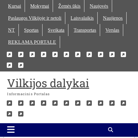
Skip
Kursai
Mokymai
Žemės ūkis
Naujovės
to
Paslaugos Vilkijoje ir netoli
Laisvalaikis
Naujienos
content
NT
Sportas
Sveikata
Transportas
Verslas
REKLAMA PORTALE
Kursai
Mokymai
Žemės
Naujovės
Paslaugos
Laisvalaikis
Naujienos
NT
Sportas
Sveika
Tra
Verslas
REKLAMA
ūkis
Vilkijoje
PORTALE
ir
Vilkijos dalykai
netoli
Informacinis Portalas
Kursai
Mokymai
Žemės
Naujovės
Paslaugos
Laisvalaikis
Naujienos
NT
Sportas
Sveika
Tra
Verslas
REKLAMA
ūkis
Vilkijoje
PORTALE
ir
netoli