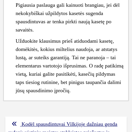
Pigiausia paslauga gali kainuoti brangiau, jei dėl
nekokybiškai užpildytos kasetės sugenda
spausdintuvas ar tenka pirkti naują kasetę po
savaitės.
Užduokite klausimus prieš atiduodami kasetę,
domėkitės, kokius miltelius naudoja, ar atstatys
lustą, ar suteiks garantiją. Tai ne paranoja – tai
elementarus vartotojo išprusimas. O radę patikimą
vietą, kuriai galite pasitikėti, kasečių pildymas
taps tiesiog rutinine, bet pinigus taupančia dalimi
jūsų spausdinimo įpročių.
Navigacija
Kodėl spausdintuvai Vilkijoje dažniau genda
tarp