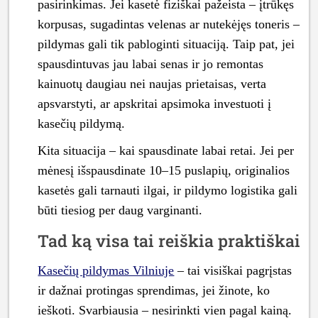
pasirinkimas. Jei kasetė fiziškai pažeista – įtrūkęs
korpusas, sugadintas velenas ar nutekėjęs toneris –
pildymas gali tik pabloginti situaciją. Taip pat, jei
spausdintuvas jau labai senas ir jo remontas
kainuotų daugiau nei naujas prietaisas, verta
apsvarstyti, ar apskritai apsimoka investuoti į
kasečių pildymą.
Kita situacija – kai spausdinate labai retai. Jei per
mėnesį išspausdinate 10–15 puslapių, originalios
kasetės gali tarnauti ilgai, ir pildymo logistika gali
būti tiesiog per daug varginanti.
Tad ką visa tai reiškia praktiškai
Kasečių pildymas Vilniuje
– tai visiškai pagrįstas
ir dažnai protingas sprendimas, jei žinote, ko
ieškoti. Svarbiausia – nesirinkti vien pagal kainą.