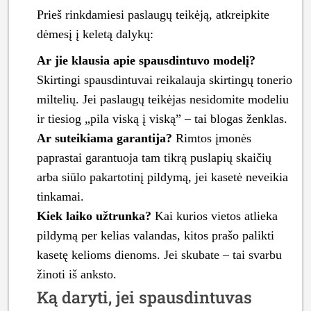
Prieš rinkdamiesi paslaugų teikėją, atkreipkite
dėmesį į keletą dalykų:
Ar jie klausia apie spausdintuvo modelį?
Skirtingi spausdintuvai reikalauja skirtingų tonerio
miltelių. Jei paslaugų teikėjas nesidomite modeliu
ir tiesiog „pila viską į viską” – tai blogas ženklas.
Ar suteikiama garantija?
Rimtos įmonės
paprastai garantuoja tam tikrą puslapių skaičių
arba siūlo pakartotinį pildymą, jei kasetė neveikia
tinkamai.
Kiek laiko užtrunka?
Kai kurios vietos atlieka
pildymą per kelias valandas, kitos prašo palikti
kasetę kelioms dienoms. Jei skubate – tai svarbu
žinoti iš anksto.
Ką daryti, jei spausdintuvas