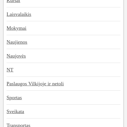
Kursai
Laisvalaikis
Mokymai
Naujienos
Naujovės
NT
Paslaugos Vilkijoje ir netoli
Sportas
Sveikata
Transportas