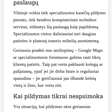
paslaugų
Vilniuje veikia tiek specializuotos kasečių pildymo
įmonės, tiek bendros kompiuterinės technikos
servisai, siūlantys šią paslaugą kaip papildomą.
Specializuotos vietos dažniausiai turi daugiau
patirties ir platesnį tonerio miltelių asortimentą.
Geriausia pradėti nuo atsiliepimų – Google Maps
ar specializuotuose forumuose galima rasti tikrų
klientų patirtis. Taip pat verta paklausti kolegų ar
pažįstamų, ypač jei jie dirba biure ir reguliariai
spausdina – jie greičiausiai jau išbandė keletą
vietų ir žino, kur verta eiti.
Kai pildymas tikrai neapsimoka
Yra situacijų, kai pildymas nėra geriausias