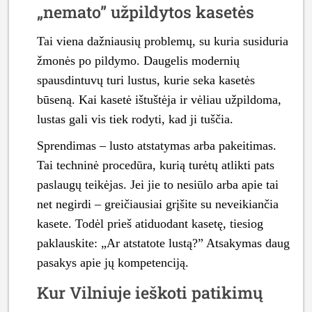
„nemato” užpildytos kasetės
Tai viena dažniausių problemų, su kuria susiduria
žmonės po pildymo. Daugelis modernių
spausdintuvų turi lustus, kurie seka kasetės
būseną. Kai kasetė ištuštėja ir vėliau užpildoma,
lustas gali vis tiek rodyti, kad ji tuščia.
Sprendimas – lusto atstatymas arba pakeitimas.
Tai techninė procedūra, kurią turėtų atlikti pats
paslaugų teikėjas. Jei jie to nesiūlo arba apie tai
net negirdi – greičiausiai grįšite su neveikiančia
kasete. Todėl prieš atiduodant kasetę, tiesiog
paklauskite: „Ar atstatote lustą?” Atsakymas daug
pasakys apie jų kompetenciją.
Kur Vilniuje ieškoti patikimų