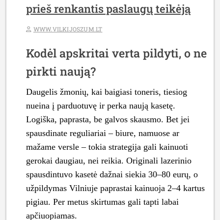
prieš renkantis paslaugų teikėją
WWW.VILKIJOSZUM.LT
Kodėl apskritai verta pildyti, o ne
pirkti naują?
Daugelis žmonių, kai baigiasi toneris, tiesiog
nueina į parduotuvę ir perka naują kasetę.
Logiška, paprasta, be galvos skausmo. Bet jei
spausdinate reguliariai – biure, namuose ar
mažame versle – tokia strategija gali kainuoti
gerokai daugiau, nei reikia. Originali lazerinio
spausdintuvo kasetė dažnai siekia 30–80 eurų, o
užpildymas Vilniuje paprastai kainuoja 2–4 kartus
pigiau. Per metus skirtumas gali tapti labai
apčiuopiamas.