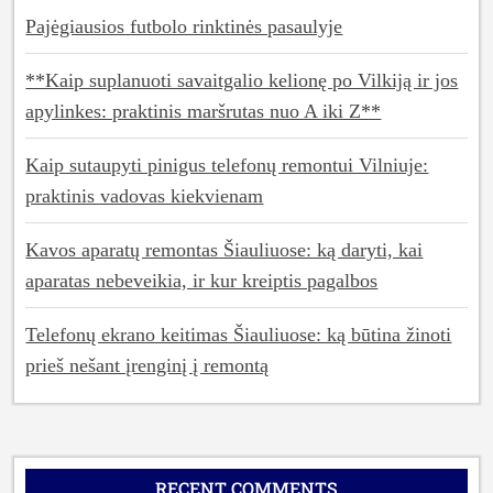
Pajėgiausios futbolo rinktinės pasaulyje
**Kaip suplanuoti savaitgalio kelionę po Vilkiją ir jos
apylinkes: praktinis maršrutas nuo A iki Z**
Kaip sutaupyti pinigus telefonų remontui Vilniuje:
praktinis vadovas kiekvienam
Kavos aparatų remontas Šiauliuose: ką daryti, kai
aparatas nebeveikia, ir kur kreiptis pagalbos
Telefonų ekrano keitimas Šiauliuose: ką būtina žinoti
prieš nešant įrenginį į remontą
RECENT COMMENTS