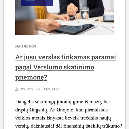
NAUJIENOS
Ar jūsų verslas tinkamas paramai
pagal Verslumo skatinimo
priemonę?
WWW.VILKIJOSZUM.LT
Daugelis sėkmingų įmonių gimė iš mažų, bet
drąsių žingsnių. Ar žinojote, kad pirmaisiais
veiklos metais išnyksta beveik trečdalis naujų
verslų, dažniausiai dėl finansinių išteklių trūkumo?