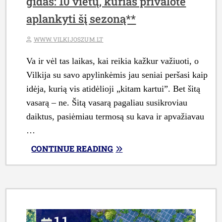
gidas: 10 vietų, kurias privalote
aplankyti šį sezoną**
WWW.VILKIJOSZUM.LT
Va ir vėl tas laikas, kai reikia kažkur važiuoti, o
Vilkija su savo apylinkėmis jau seniai peršasi kaip
idėja, kurią vis atidėlioji „kitam kartui”. Bet šitą
vasarą – ne. Šitą vasarą pagaliau susikroviau
daiktus, pasiėmiau termosą su kava ir apvažiavau
…
„**VILKIJOS
CONTINUE READING
IR
APYLINKIŲ
ATOSTOGŲ
GIDAS:
10