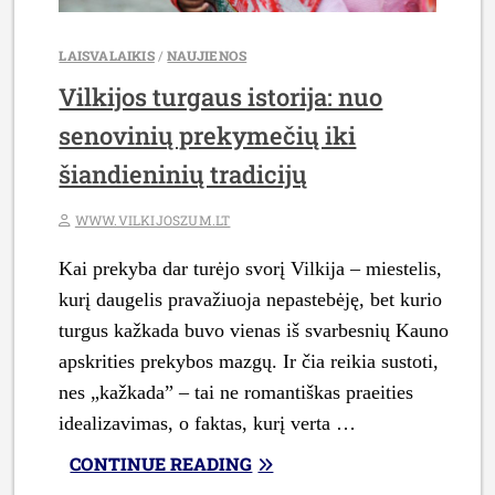
LAISVALAIKIS
/
NAUJIENOS
Vilkijos turgaus istorija: nuo
senovinių prekymečių iki
šiandieninių tradicijų
WWW.VILKIJOSZUM.LT
Kai prekyba dar turėjo svorį Vilkija – miestelis,
kurį daugelis pravažiuoja nepastebėję, bet kurio
turgus kažkada buvo vienas iš svarbesnių Kauno
apskrities prekybos mazgų. Ir čia reikia sustoti,
nes „kažkada” – tai ne romantiškas praeities
idealizavimas, o faktas, kurį verta …
„VILKIJOS
CONTINUE READING
TURGAUS