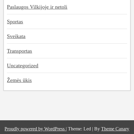
Paslaugos Vilkijoje ir netoli
Sportas
Sveikata
Transportas
Uncategorized
Žemės ūkis
Proudly powered by WordPress
|
Theme: Led
|
By
Theme Canary