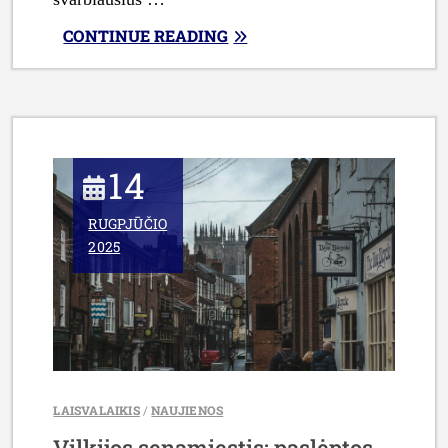
„KAIP
CONTINUE READING
EFEKTYVIAI
ORGANIZUOTI
VIETOS
BENDRUOMENĖS
INFORMACIJOS
14
SKLAIDĄ
PER
RUGPJŪČIO
SKAITMENINĮ
2025
PORTALĄ”
LAISVALAIKIS
/
NAUJIENOS
Vilkijos senamiestis: paslėptos