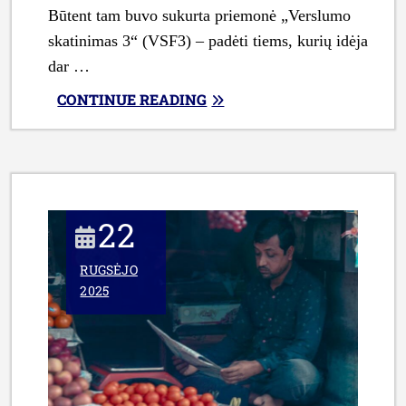
Būtent tam buvo sukurta priemonė „Verslumo
skatinimas 3“ (VSF3) – padėti tiems, kurių idėja
dar …
„AR
CONTINUE READING
JŪSŲ
VERSLAS
TINKAMAS
PARAMAI
PAGAL
22
VERSLUMO
SKATINIMO
RUGSĖJO
PRIEMONĘ?”
2025