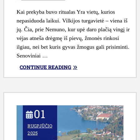
Kai prekyba buvo ritualas Yra vietų, kurios
nepasiduoda laikui. Vilkijos turgavietė – viena iš
jų. Čia, prie Nemuno, kur upė daro plačią vingį ir
vėjas atneša drėgmę iš pievų, žmonės rinkosi
ilgiau, nei bet kuris gyvas žmogus gali prisiminti.
Senoviniai …
„VILKIJOS
CONTINUE READING
TURGAVIETĖS
ISTORIJA:
NUO
SENOVINIŲ
PREKYMEČIŲ
01
IKI
ŠIANDIENINĖS
RUGPJŪČIO
BENDRUOMENĖS
2025
SUSIBŪRIMO