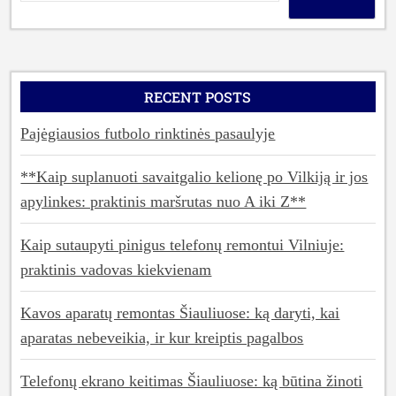
RECENT POSTS
Pajėgiausios futbolo rinktinės pasaulyje
**Kaip suplanuoti savaitgalio kelionę po Vilkiją ir jos
apylinkes: praktinis maršrutas nuo A iki Z**
Kaip sutaupyti pinigus telefonų remontui Vilniuje:
praktinis vadovas kiekvienam
Kavos aparatų remontas Šiauliuose: ką daryti, kai
aparatas nebeveikia, ir kur kreiptis pagalbos
Telefonų ekrano keitimas Šiauliuose: ką būtina žinoti