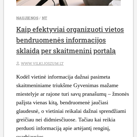
KLIMATO
SĄLYGAS
IR
NAUJIENOS
/
NT
ELEKTROS
Kaip efektyviai organizuoti vietos
POREIKIUS”
bendruomenės informacijos
sklaidą per skaitmeninį portalą
WWW.VILKIJOSZUM.LT
Kodėl vietinė informacija dažnai pasimeta
skaitmeniniame triukšme Gyvenimas mažame
miestelyje ar rajone turi savų pranašumų – žmonės
pažįsta vienas kitą, bendruomenė jaučiasi
glaudesnė, o vietiniai reikalai dažnai sprendžiami
greičiau nei didmiesčiuose. Tačiau kai reikia
perduoti informaciją apie artėjantį renginį,
svarbiausius …