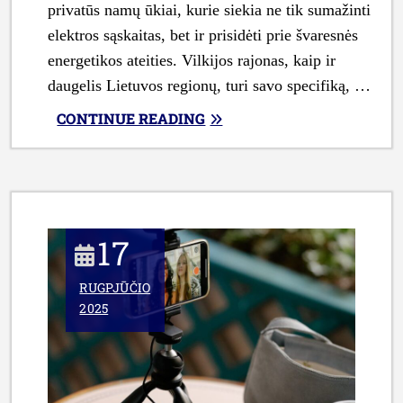
privatūs namų ūkiai, kurie siekia ne tik sumažinti
elektros sąskaitas, bet ir prisidėti prie švaresnės
energetikos ateities. Vilkijos rajonas, kaip ir
daugelis Lietuvos regionų, turi savo specifiką, …
„KAIP
CONTINUE READING
PASIRINKTI
OPTIMALŲ
SAULĖS
ELEKTRINĖS
DYDĮ
17
PRIVAČIAM
NAMUI
RUGPJŪČIO
VILKIJOS
2025
RAJONE
ATSIŽVELGIANT
Į
VIETINES