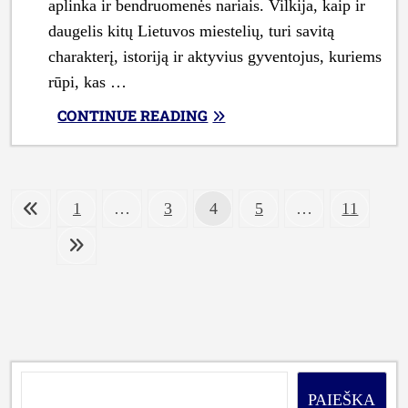
aplinka ir bendruomenės nariais. Vilkija, kaip ir
daugelis kitų Lietuvos miestelių, turi savitą
charakterį, istoriją ir aktyvius gyventojus, kuriems
rūpi, kas …
„KAIP
CONTINUE READING
EFEKTYVIAI
SEKTI
IR
Įrašų
DALINTIS
Previous
Page
Page
Page
Page
Page
1
…
3
4
5
…
11
page
VIETINĖS
puslapiavimas
Next
BENDRUOMENĖS
page
NAUJIENOMIS
INTERNETE:
PRAKTINIS
VADOVAS
VILKIJOS
GYVENTOJAMS”
PAIEŠKA