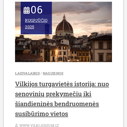
NEŽINO
06
NET
PATYS
RUGPJŪČIO
MIESTELIO
2025
GYVENTOJAI”
LAISVALAIKIS
/
NAUJIENOS
Vilkijos turgavietės istorija: nuo
senovinių prekymečių iki
šiandieninės bendruomenės
susibūrimo vietos
WWW.VILKIJOSZUM.LT