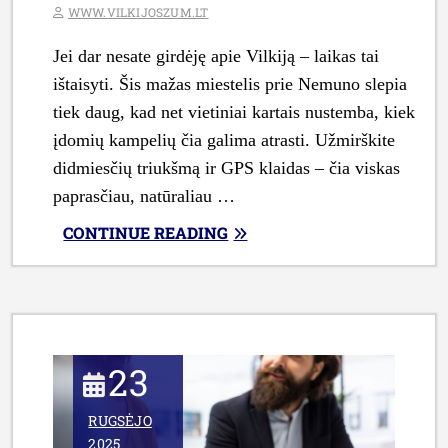
WWW.VILKIJOSZUM.LT
Jei dar nesate girdėję apie Vilkiją – laikas tai
ištaisyti. Šis mažas miestelis prie Nemuno slepia
tiek daug, kad net vietiniai kartais nustemba, kiek
įdomių kampelių čia galima atrasti. Užmirškite
didmiesčių triukšmą ir GPS klaidas – čia viskas
paprasčiau, natūraliau …
„10
CONTINUE READING
VIETŲ
VILKIJOJE,
KURIAS
PRIVALOTE
APLANKYTI
23
LAISVALAIKIU”
RUGSĖJO
2025