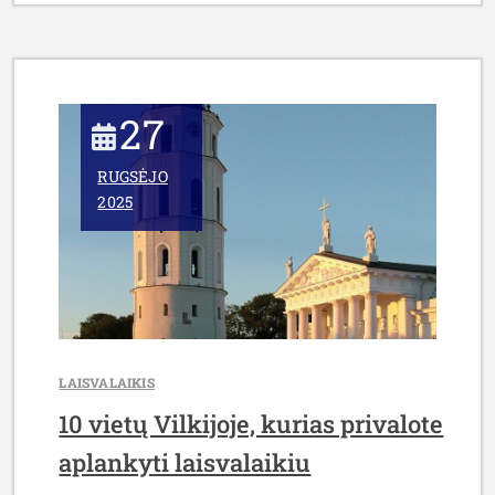
ISTORIJA:
NUO
SENOVINIŲ
PREKYMEČIŲ
27
IKI
ŠIANDIENINIŲ
RUGSĖJO
TRADICIJŲ”
2025
LAISVALAIKIS
10 vietų Vilkijoje, kurias privalote
aplankyti laisvalaikiu