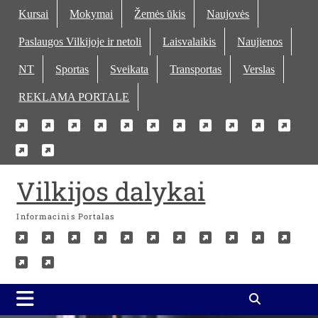
Skip
Kursai
Mokymai
Žemės ūkis
Naujovės
to
Paslaugos Vilkijoje ir netoli
Laisvalaikis
Naujienos
content
NT
Sportas
Sveikata
Transportas
Verslas
REKLAMA PORTALE
Kursai
Mokymai
Žemės
Naujovės
Paslaugos
Laisvalaikis
Naujienos
NT
Sportas
Sveika
Tra
Verslas
REKLAMA
ūkis
Vilkijoje
PORTALE
ir
Vilkijos dalykai
netoli
Informacinis Portalas
Kursai
Mokymai
Žemės
Naujovės
Paslaugos
Laisvalaikis
Naujienos
NT
Sportas
Sveika
Tra
Verslas
REKLAMA
ūkis
Vilkijoje
PORTALE
ir
netoli