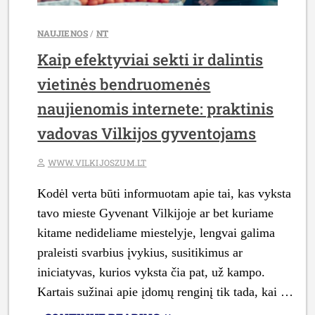
NAUJIENOS
/
NT
Kaip efektyviai sekti ir dalintis
vietinės bendruomenės
naujienomis internete: praktinis
vadovas Vilkijos gyventojams
WWW.VILKIJOSZUM.LT
Kodėl verta būti informuotam apie tai, kas vyksta
tavo mieste Gyvenant Vilkijoje ar bet kuriame
kitame nedideliame miestelyje, lengvai galima
praleisti svarbius įvykius, susitikimus ar
iniciatyvas, kurios vyksta čia pat, už kampo.
Kartais sužinai apie įdomų renginį tik tada, kai …