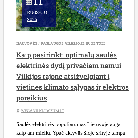
11
VIETŲ,
KURIAS
RUGSĖJO
PRIVALOTE
2025
APLANKYTI
ŠĮ
SEZONĄ**”
NAUJOVĖS
/
PASLAUGOS VILKIJOJE IR NETOLI
Kaip pasirinkti optimalų saulės
elektrinės dydį privačiam namui
Vilkijos rajone atsižvelgiant į
vietines klimato sąlygas ir elektros
poreikius
WWW.VILKIJOSZUM.LT
Saulės elektrinės populiarumas Lietuvoje auga
kaip ant mielių. Ypač aktyvūs šioje srityje tampa