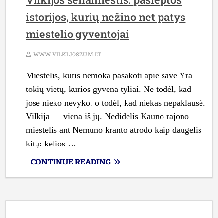
istorijos, kurių nežino net patys
miestelio gyventojai
WWW.VILKIJOSZUM.LT
Miestelis, kuris nemoka pasakoti apie save Yra
tokių vietų, kurios gyvena tyliai. Ne todėl, kad
jose nieko nevyko, o todėl, kad niekas nepaklausė.
Vilkija — viena iš jų. Nedidelis Kauno rajono
miestelis ant Nemuno kranto atrodo kaip daugelis
kitų: kelios …
„VILKIJOS
CONTINUE READING
SENAMIESTIS:
PASLĖPTOS
ISTORIJOS,
KURIŲ