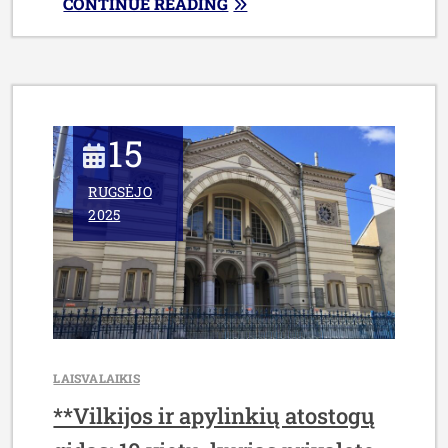
„KAIP
CONTINUE READING
EFEKTYVIAI
SEKTI
IR
DALINTIS
VIETINĖS
15
BENDRUOMENĖS
NAUJIENOMIS
RUGSĖJO
INTERNETE:
2025
PRAKTINIS
VADOVAS
VILKIJOS
GYVENTOJAMS”
LAISVALAIKIS
**Vilkijos ir apylinkių atostogų