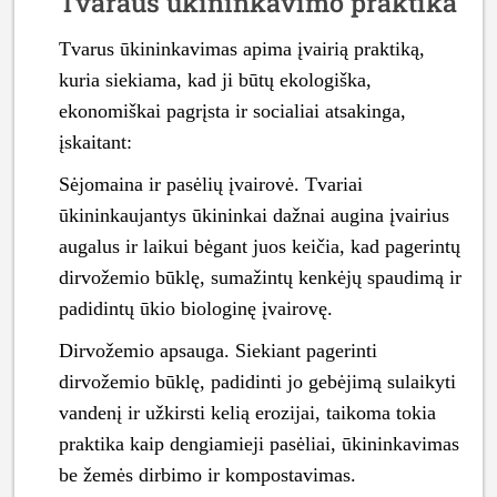
Tvaraus ūkininkavimo praktika
Tvarus ūkininkavimas apima įvairią praktiką,
kuria siekiama, kad ji būtų ekologiška,
ekonomiškai pagrįsta ir socialiai atsakinga,
įskaitant:
Sėjomaina ir pasėlių įvairovė. Tvariai
ūkininkaujantys ūkininkai dažnai augina įvairius
augalus ir laikui bėgant juos keičia, kad pagerintų
dirvožemio būklę, sumažintų kenkėjų spaudimą ir
padidintų ūkio biologinę įvairovę.
Dirvožemio apsauga. Siekiant pagerinti
dirvožemio būklę, padidinti jo gebėjimą sulaikyti
vandenį ir užkirsti kelią erozijai, taikoma tokia
praktika kaip dengiamieji pasėliai, ūkininkavimas
be žemės dirbimo ir kompostavimas.