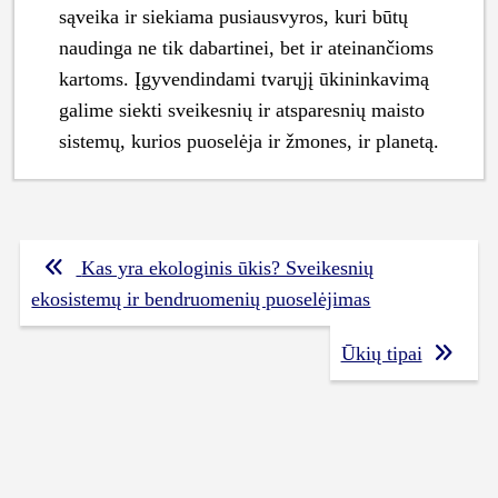
sąveika ir siekiama pusiausvyros, kuri būtų
naudinga ne tik dabartinei, bet ir ateinančioms
kartoms. Įgyvendindami tvarųjį ūkininkavimą
galime siekti sveikesnių ir atsparesnių maisto
sistemų, kurios puoselėja ir žmones, ir planetą.
Navigacija
Kas yra ekologinis ūkis? Sveikesnių
tarp
ekosistemų ir bendruomenių puoselėjimas
įrašų
Ūkių tipai