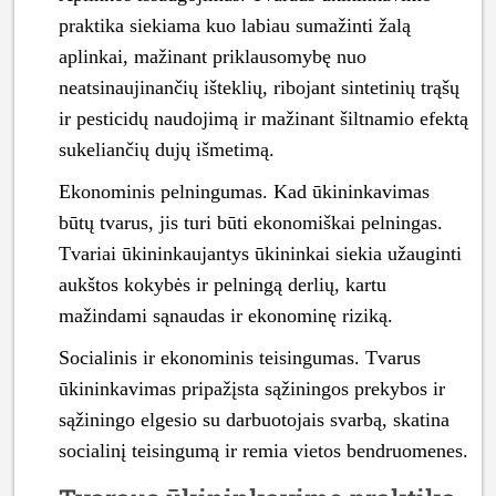
praktika siekiama kuo labiau sumažinti žalą
aplinkai, mažinant priklausomybę nuo
neatsinaujinančių išteklių, ribojant sintetinių trąšų
ir pesticidų naudojimą ir mažinant šiltnamio efektą
sukeliančių dujų išmetimą.
Ekonominis pelningumas. Kad ūkininkavimas
būtų tvarus, jis turi būti ekonomiškai pelningas.
Tvariai ūkininkaujantys ūkininkai siekia užauginti
aukštos kokybės ir pelningą derlių, kartu
mažindami sąnaudas ir ekonominę riziką.
Socialinis ir ekonominis teisingumas. Tvarus
ūkininkavimas pripažįsta sąžiningos prekybos ir
sąžiningo elgesio su darbuotojais svarbą, skatina
socialinį teisingumą ir remia vietos bendruomenes.