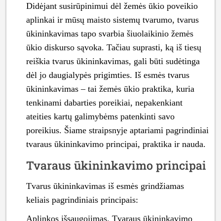
Didėjant susirūpinimui dėl žemės ūkio poveikio
aplinkai ir mūsų maisto sistemų tvarumo, tvarus
ūkininkavimas tapo svarbia šiuolaikinio žemės
ūkio diskurso sąvoka. Tačiau suprasti, ką iš tiesų
reiškia tvarus ūkininkavimas, gali būti sudėtinga
dėl jo daugialypės prigimties. Iš esmės tvarus
ūkininkavimas – tai žemės ūkio praktika, kuria
tenkinami dabarties poreikiai, nepakenkiant
ateities kartų galimybėms patenkinti savo
poreikius. Šiame straipsnyje aptariami pagrindiniai
tvaraus ūkininkavimo principai, praktika ir nauda.
Tvaraus ūkininkavimo principai
Tvarus ūkininkavimas iš esmės grindžiamas
keliais pagrindiniais principais:
Aplinkos išsaugojimas. Tvaraus ūkininkavimo