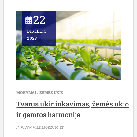
22
BIRŽELIO
2023
MOKYMAI
/
ŽEMĖS ŪKIS
Tvarus ūkininkavimas, žemės ūkio
ir gamtos harmonija
WWW.VILKIJOSZUM.LT