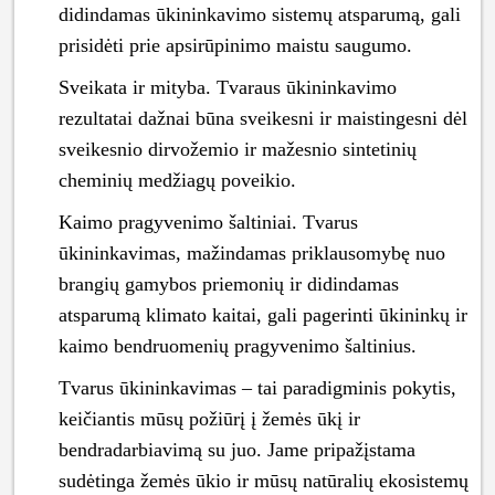
didindamas ūkininkavimo sistemų atsparumą, gali
prisidėti prie apsirūpinimo maistu saugumo.
Sveikata ir mityba. Tvaraus ūkininkavimo
rezultatai dažnai būna sveikesni ir maistingesni dėl
sveikesnio dirvožemio ir mažesnio sintetinių
cheminių medžiagų poveikio.
Kaimo pragyvenimo šaltiniai. Tvarus
ūkininkavimas, mažindamas priklausomybę nuo
brangių gamybos priemonių ir didindamas
atsparumą klimato kaitai, gali pagerinti ūkininkų ir
kaimo bendruomenių pragyvenimo šaltinius.
Tvarus ūkininkavimas – tai paradigminis pokytis,
keičiantis mūsų požiūrį į žemės ūkį ir
bendradarbiavimą su juo. Jame pripažįstama
sudėtinga žemės ūkio ir mūsų natūralių ekosistemų