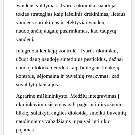
Vandens valdymas. Tvarūs ūkininkai naudoja
tokias strategijas kaip lašelinis drėkinimas, lietaus
vandens surinkimas ir efektyviai vandenį
naudojančių augalų pasirinkimas, kad taupytų
vandenį.
Integruota kenkėjų kontrolė. Tvarūs ūkininkai,
užuot daug naudoję sintetinius pesticidus, dažnai
naudoja tokius metodus kaip biologinė kenkėjų
kontrolė, sėjomaina ir buveinių tvarkymas, kad
suvaldytų kenkėjus.
Agrarinė miškininkystė. Medžių integravimas į
ūkininkavimo sistemas gali pagerinti dirvožemio
būklę, sulaikyti anglies dioksidą, suteikti buveinių
naudingiems vabzdžiams ir paįvairinti ūkio
pajamas.