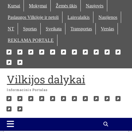
Skip
Kursai
Mokymai
Žemės ūkis
Naujovės
to
Paslaugos Vilkijoje ir netoli
Laisvalaikis
Naujienos
content
NT
Sportas
Sveikata
Transportas
Verslas
REKLAMA PORTALE
Kursai
Mokymai
Žemės
Naujovės
Paslaugos
Laisvalaikis
Naujienos
NT
Sportas
Sveika
Tra
Verslas
REKLAMA
ūkis
Vilkijoje
PORTALE
ir
Vilkijos dalykai
netoli
Informacinis Portalas
Kursai
Mokymai
Žemės
Naujovės
Paslaugos
Laisvalaikis
Naujienos
NT
Sportas
Sveika
Tra
Verslas
REKLAMA
ūkis
Vilkijoje
PORTALE
ir
netoli