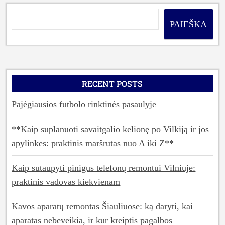
PAIEŠKA
RECENT POSTS
Pajėgiausios futbolo rinktinės pasaulyje
**Kaip suplanuoti savaitgalio kelionę po Vilkiją ir jos
apylinkes: praktinis maršrutas nuo A iki Z**
Kaip sutaupyti pinigus telefonų remontui Vilniuje:
praktinis vadovas kiekvienam
Kavos aparatų remontas Šiauliuose: ką daryti, kai
aparatas nebeveikia, ir kur kreiptis pagalbos