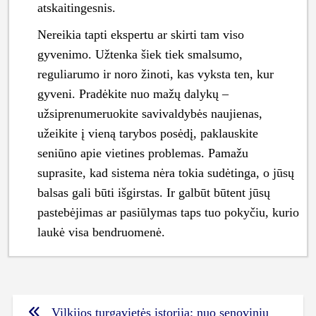
atskaitingesnis.
Nereikia tapti ekspertu ar skirti tam viso
gyvenimo. Užtenka šiek tiek smalsumo,
reguliarumo ir noro žinoti, kas vyksta ten, kur
gyveni. Pradėkite nuo mažų dalykų –
užsiprenumeruokite savivaldybės naujienas,
užeikite į vieną tarybos posėdį, paklauskite
seniūno apie vietines problemas. Pamažu
suprasite, kad sistema nėra tokia sudėtinga, o jūsų
balsas gali būti išgirstas. Ir galbūt būtent jūsų
pastebėjimas ar pasiūlymas taps tuo pokyčiu, kurio
laukė visa bendruomenė.
Navigacija
Vilkijos turgavietės istorija: nuo senovinių