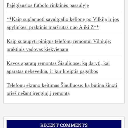
Pajėgiausios futbolo rinktinės pasaulyje
**Kaip suplanuoti savaitgalio kelionę po Vilkiją ir jos
apylinkes: praktinis maršrutas nuo A iki Z**
Kaip sutaupyti pinigus telefonų remontui Vilniuje:
praktinis vadovas kiekvienam
Kavos aparatų remontas Šiauliuose: ką daryti, kai
aparatas nebeveikia, ir kur kreiptis pagalbos
Telefonų ekrano keitimas Šiauliuose: ką būtina žinoti
prieš nešant įrenginį į remontą
RECENT COMMENTS