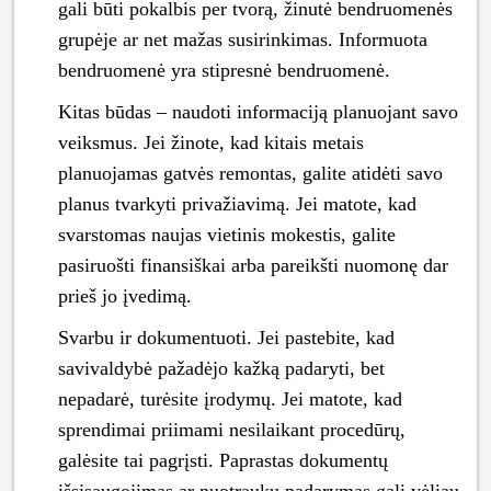
gali būti pokalbis per tvorą, žinutė bendruomenės
grupėje ar net mažas susirinkimas. Informuota
bendruomenė yra stipresnė bendruomenė.
Kitas būdas – naudoti informaciją planuojant savo
veiksmus. Jei žinote, kad kitais metais
planuojamas gatvės remontas, galite atidėti savo
planus tvarkyti privažiavimą. Jei matote, kad
svarstomas naujas vietinis mokestis, galite
pasiruošti finansiškai arba pareikšti nuomonę dar
prieš jo įvedimą.
Svarbu ir dokumentuoti. Jei pastebite, kad
savivaldybė pažadėjo kažką padaryti, bet
nepadarė, turėsite įrodymų. Jei matote, kad
sprendimai priimami nesilaikant procedūrų,
galėsite tai pagrįsti. Paprastas dokumentų