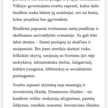
Vilkijos gyventojams svarbu suprasti, kokia dalis
biudžeto tenka būtent jų seniūnijai, nes tai lemia,
kokie projektai bus įgyvendinti.
Biudžetas paprastai tvirtinamas metų pradžioje ir
skelbiamas savivaldybės svetainėje. Jis gali būti
labai detalus – šimtai puslapių su skaičiais ir
straipsniais. Bet jums nereikia skaityti visko.
Ieškokite skyrių, susijusių su švietimu (jei rūpi
mokyklos), infrastruktūra (keliai, šaligatviai),
kultūra (renginiai, biblioteka) ar socialinėmis
paslaugomis.
Svarbu suprasti skirtumą tarp einamųjų ir
investicinių išlaidų. Einamosios išlaidos – tai
kasdienė veikla: mokytojų atlyginimai, pastatų
šildymas, smulkūs remontai. Investicinės išlaidos