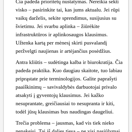
Čia padeda prioritetų nustatymas. Nereikia sekti
visko – pasirinkite tai, kas jums aktualu. Jei rūpi
vaikų darželis, sekite sprendimus, susijusius su
švietimu. Jei svarbu aplinka – žiūrėkite
infrastruktūros ir aplinkosaugos klausimus.
Užtenka kartą per mėnesį skirti pusvalandį
peržvelgti naujienas ir artėjančius posėdžius.
Antra kliūtis – sudėtinga kalba ir biurokratija. Čia
padeda praktika. Kuo daugiau skaitote, tuo labiau
priprąstate prie terminologijos. Galite paprašyti
paaiškinimų – savivaldybės darbuotojai privalo
atsakyti į gyventojų klausimus. Jei kažko
nesuprantate, greičiausiai to nesupranta ir kiti,
todėl jūsų klausimas bus naudingas daugeliui.
Trečia problema – jausmas, kad vis tiek nieko
nepakeisi. Tai iš dalies tiesa – ne visi pasiūlymai