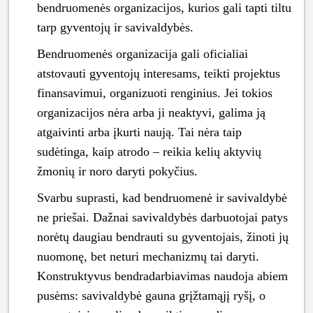
bendruomenės organizacijos, kurios gali tapti tiltu
tarp gyventojų ir savivaldybės.
Bendruomenės organizacija gali oficialiai
atstovauti gyventojų interesams, teikti projektus
finansavimui, organizuoti renginius. Jei tokios
organizacijos nėra arba ji neaktyvi, galima ją
atgaivinti arba įkurti naują. Tai nėra taip
sudėtinga, kaip atrodo – reikia kelių aktyvių
žmonių ir noro daryti pokyčius.
Svarbu suprasti, kad bendruomenė ir savivaldybė
ne priešai. Dažnai savivaldybės darbuotojai patys
norėtų daugiau bendrauti su gyventojais, žinoti jų
nuomonę, bet neturi mechanizmų tai daryti.
Konstruktyvus bendradarbiavimas naudoja abiem
pusėms: savivaldybė gauna grįžtamąjį ryšį, o