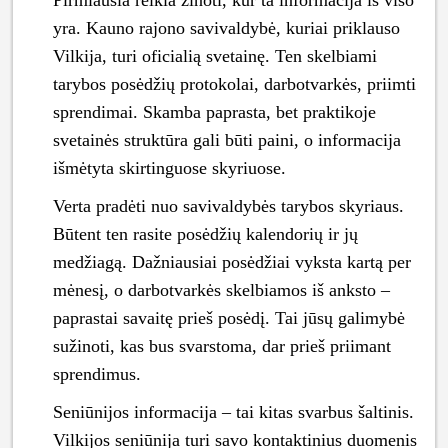
Pirmiausia reikia žinoti, kur ta informacija iš viso
yra. Kauno rajono savivaldybė, kuriai priklauso
Vilkija, turi oficialią svetainę. Ten skelbiami
tarybos posėdžių protokolai, darbotvarkės, priimti
sprendimai. Skamba paprasta, bet praktikoje
svetainės struktūra gali būti paini, o informacija
išmėtyta skirtinguose skyriuose.
Verta pradėti nuo savivaldybės tarybos skyriaus.
Būtent ten rasite posėdžių kalendorių ir jų
medžiagą. Dažniausiai posėdžiai vyksta kartą per
mėnesį, o darbotvarkės skelbiamos iš anksto –
paprastai savaitę prieš posėdį. Tai jūsų galimybė
sužinoti, kas bus svarstoma, dar prieš priimant
sprendimus.
Seniūnijos informacija – tai kitas svarbus šaltinis.
Vilkijos seniūnija turi savo kontaktinius duomenis