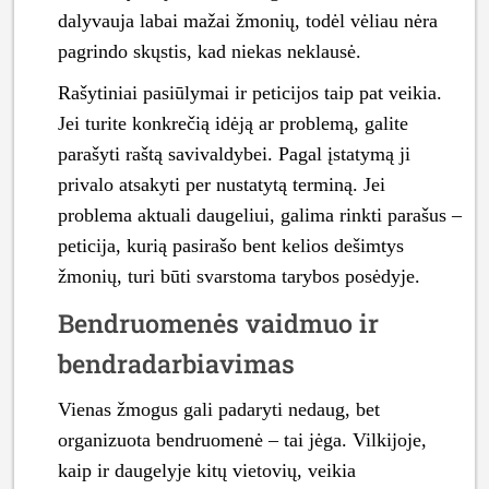
dalyvauja labai mažai žmonių, todėl vėliau nėra
pagrindo skųstis, kad niekas neklausė.
Rašytiniai pasiūlymai ir peticijos taip pat veikia.
Jei turite konkrečią idėją ar problemą, galite
parašyti raštą savivaldybei. Pagal įstatymą ji
privalo atsakyti per nustatytą terminą. Jei
problema aktuali daugeliui, galima rinkti parašus –
peticija, kurią pasirašo bent kelios dešimtys
žmonių, turi būti svarstoma tarybos posėdyje.
Bendruomenės vaidmuo ir
bendradarbiavimas
Vienas žmogus gali padaryti nedaug, bet
organizuota bendruomenė – tai jėga. Vilkijoje,
kaip ir daugelyje kitų vietovių, veikia