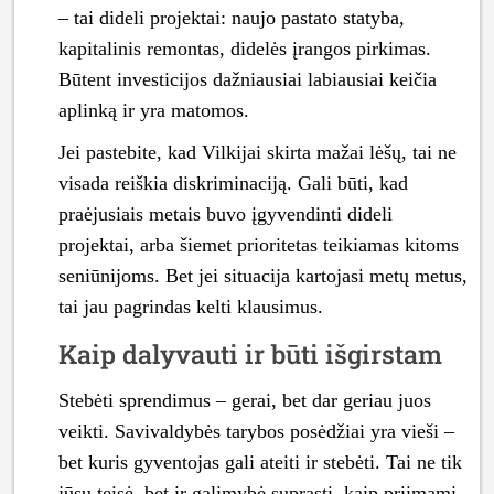
– tai dideli projektai: naujo pastato statyba,
kapitalinis remontas, didelės įrangos pirkimas.
Būtent investicijos dažniausiai labiausiai keičia
aplinką ir yra matomos.
Jei pastebite, kad Vilkijai skirta mažai lėšų, tai ne
visada reiškia diskriminaciją. Gali būti, kad
praėjusiais metais buvo įgyvendinti dideli
projektai, arba šiemet prioritetas teikiamas kitoms
seniūnijoms. Bet jei situacija kartojasi metų metus,
tai jau pagrindas kelti klausimus.
Kaip dalyvauti ir būti išgirstam
Stebėti sprendimus – gerai, bet dar geriau juos
veikti. Savivaldybės tarybos posėdžiai yra vieši –
bet kuris gyventojas gali ateiti ir stebėti. Tai ne tik
jūsų teisė, bet ir galimybė suprasti, kaip priimami