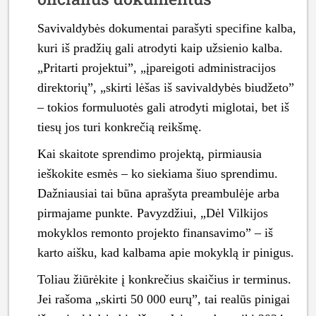
Savivaldybės dokumentai parašyti specifine kalba,
kuri iš pradžių gali atrodyti kaip užsienio kalba.
„Pritarti projektui”, „įpareigoti administracijos
direktorių”, „skirti lėšas iš savivaldybės biudžeto”
– tokios formuluotės gali atrodyti miglotai, bet iš
tiesų jos turi konkrečią reikšmę.
Kai skaitote sprendimo projektą, pirmiausia
ieškokite esmės – ko siekiama šiuo sprendimu.
Dažniausiai tai būna aprašyta preambulėje arba
pirmajame punkte. Pavyzdžiui, „Dėl Vilkijos
mokyklos remonto projekto finansavimo” – iš
karto aišku, kad kalbama apie mokyklą ir pinigus.
Toliau žiūrėkite į konkrečius skaičius ir terminus.
Jei rašoma „skirti 50 000 eurų”, tai realūs pinigai