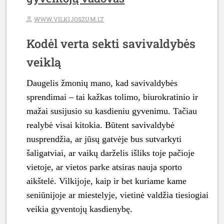
WWW.VILKIJOSZUM.LT
Kodėl verta sekti savivaldybės
veiklą
Daugelis žmonių mano, kad savivaldybės
sprendimai – tai kažkas tolimo, biurokratinio ir
mažai susijusio su kasdieniu gyvenimu. Tačiau
realybė visai kitokia. Būtent savivaldybė
nusprendžia, ar jūsų gatvėje bus sutvarkyti
šaligatviai, ar vaikų darželis išliks toje pačioje
vietoje, ar vietos parke atsiras nauja sporto
aikštelė. Vilkijoje, kaip ir bet kuriame kame
seniūnijoje ar miestelyje, vietinė valdžia tiesiogiai
veikia gyventojų kasdienybę.