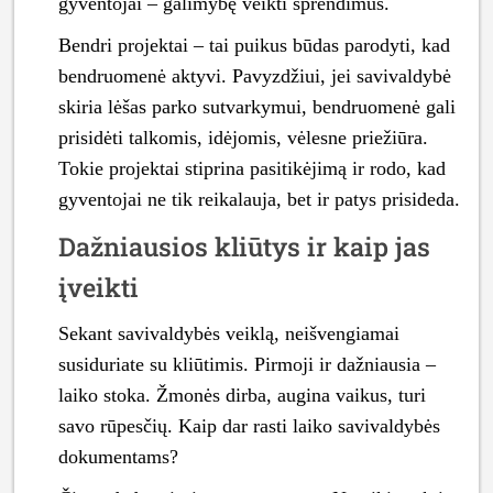
gyventojai – galimybę veikti sprendimus.
Bendri projektai – tai puikus būdas parodyti, kad
bendruomenė aktyvi. Pavyzdžiui, jei savivaldybė
skiria lėšas parko sutvarkymui, bendruomenė gali
prisidėti talkomis, idėjomis, vėlesne priežiūra.
Tokie projektai stiprina pasitikėjimą ir rodo, kad
gyventojai ne tik reikalauja, bet ir patys prisideda.
Dažniausios kliūtys ir kaip jas
įveikti
Sekant savivaldybės veiklą, neišvengiamai
susiduriate su kliūtimis. Pirmoji ir dažniausia –
laiko stoka. Žmonės dirba, augina vaikus, turi
savo rūpesčių. Kaip dar rasti laiko savivaldybės
dokumentams?