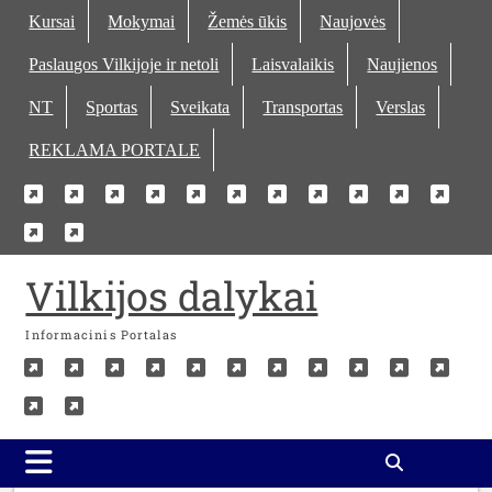
Skip
Kursai
Mokymai
Žemės ūkis
Naujovės
to
Paslaugos Vilkijoje ir netoli
Laisvalaikis
Naujienos
content
NT
Sportas
Sveikata
Transportas
Verslas
REKLAMA PORTALE
Kursai
Mokymai
Žemės
Naujovės
Paslaugos
Laisvalaikis
Naujienos
NT
Sportas
Sveika
Tra
Verslas
REKLAMA
ūkis
Vilkijoje
PORTALE
ir
Vilkijos dalykai
netoli
Informacinis Portalas
Kursai
Mokymai
Žemės
Naujovės
Paslaugos
Laisvalaikis
Naujienos
NT
Sportas
Sveika
Tra
Verslas
REKLAMA
ūkis
Vilkijoje
PORTALE
ir
netoli