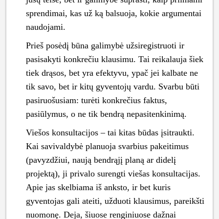
sprendimai, kas už ką balsuoja, kokie argumentai
naudojami.
Prieš posėdį būna galimybė užsiregistruoti ir
pasisakyti konkrečiu klausimu. Tai reikalauja šiek
tiek drąsos, bet yra efektyvu, ypač jei kalbate ne
tik savo, bet ir kitų gyventojų vardu. Svarbu būti
pasiruošusiam: turėti konkrečius faktus,
pasiūlymus, o ne tik bendrą nepasitenkinimą.
Viešos konsultacijos – tai kitas būdas įsitraukti.
Kai savivaldybė planuoja svarbius pakeitimus
(pavyzdžiui, naują bendrąjį planą ar didelį
projektą), ji privalo surengti viešas konsultacijas.
Apie jas skelbiama iš anksto, ir bet kuris
gyventojas gali ateiti, užduoti klausimus, pareikšti
nuomonę. Deja, šiuose renginiuose dažnai