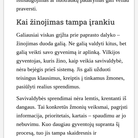
išsisaugojimas ar nuotraukų padarymas gali vėliau
praversti.
Kai žinojimas tampa įrankiu
Galiausiai viskas grįžta prie paprasto dalyko –
žinojimas duoda galią. Ne galią valdyti kitus, bet
galią veikti savo gyvenimą ir aplinką. Vilkijos
gyventojas, kuris žino, kaip veikia savivaldybė,
nėra bejėgis prieš sistemą. Jis gali užduoti
teisingus klausimus, kreiptis į tinkamus žmones,
pasiūlyti realius sprendimus.
Savivaldybės sprendimai nėra lemtis, krentanti iš
dangaus. Tai konkretūs žmonių veiksmai, pagrįsti
informacija, prioritetais, kartais – spaudimu ar jo
nebuvimu. Kuo daugiau gyventojų supranta šį
procesą, tuo jis tampa skaidresnis ir