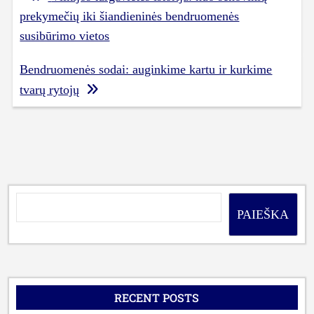
tarp
prekymečių iki šiandieninės bendruomenės
įrašų
susibūrimo vietos
Bendruomenės sodai: auginkime kartu ir kurkime
tvarų rytojų
PAIEŠKA
RECENT POSTS