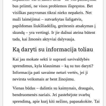
bus priimti, ne visos problemos išspręstos. Bet
visiškas pasyvumas tikrai nieko nepakeis. Net
maži laimėjimai – sutvarkytas šaligatvis,
papildomas šiukšliadėžių, greitesnis atsakymas į
skundą – yra vertingi. Ir jie dažnai ateina būtent
tada, kai žmonės aktyviai dalyvauja.
Ką daryti su informacija toliau
Kai jau mokate sekti ir suprasti savivaldybės
sprendimus, kyla klausimas – ką su tuo daryti?
Informacija pati savaime neturi vertės, jei ji
nevirsta veiksmais ar bent žinojimu.
Vienas būdas – dalintis su kaimynais, draugais,
bendruomenės nariais. Jei pastebėjote svarbų
sprendimą, apie kurį kiti nežino, papasakokite. Tai