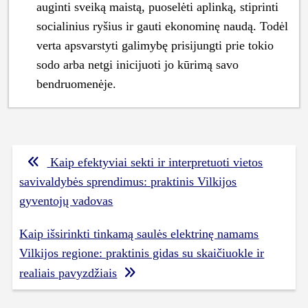
auginti sveiką maistą, puoselėti aplinką, stiprinti
socialinius ryšius ir gauti ekonominę naudą. Todėl
verta apsvarstyti galimybę prisijungti prie tokio
sodo arba netgi inicijuoti jo kūrimą savo
bendruomenėje.
Navigacija
Kaip efektyviai sekti ir interpretuoti vietos
tarp
savivaldybės sprendimus: praktinis Vilkijos
įrašų
gyventojų vadovas
Kaip išsirinkti tinkamą saulės elektrinę namams
Vilkijos regione: praktinis gidas su skaičiuokle ir
realiais pavyzdžiais