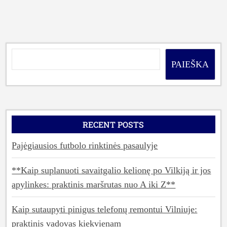
PAIEŠKA
RECENT POSTS
Pajėgiausios futbolo rinktinės pasaulyje
**Kaip suplanuoti savaitgalio kelionę po Vilkiją ir jos
apylinkes: praktinis maršrutas nuo A iki Z**
Kaip sutaupyti pinigus telefonų remontui Vilniuje:
praktinis vadovas kiekvienam