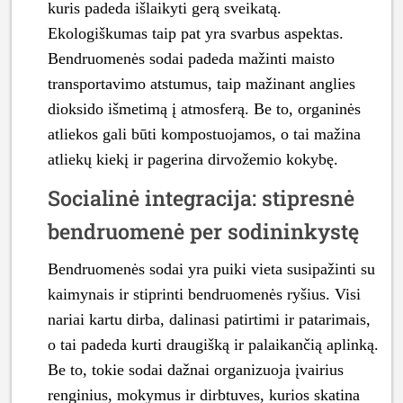
kuris padeda išlaikyti gerą sveikatą.
Ekologiškumas taip pat yra svarbus aspektas.
Bendruomenės sodai padeda mažinti maisto
transportavimo atstumus, taip mažinant anglies
dioksido išmetimą į atmosferą. Be to, organinės
atliekos gali būti kompostuojamos, o tai mažina
atliekų kiekį ir pagerina dirvožemio kokybę.
Socialinė integracija: stipresnė
bendruomenė per sodininkystę
Bendruomenės sodai yra puiki vieta susipažinti su
kaimynais ir stiprinti bendruomenės ryšius. Visi
nariai kartu dirba, dalinasi patirtimi ir patarimais,
o tai padeda kurti draugišką ir palaikančią aplinką.
Be to, tokie sodai dažnai organizuoja įvairius
renginius, mokymus ir dirbtuves, kurios skatina