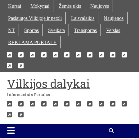
Skip
Kursai
Mokymai
Žemės ūkis
Naujovės
to
Paslaugos Vilkijoje ir netoli
Laisvalaikis
Naujienos
content
NT
Sportas
Sveikata
Transportas
Verslas
REKLAMA PORTALE
Kursai
Mokymai
Žemės
Naujovės
Paslaugos
Laisvalaikis
Naujienos
NT
Sportas
Sveika
Tra
Verslas
REKLAMA
ūkis
Vilkijoje
PORTALE
ir
Vilkijos dalykai
netoli
Informacinis Portalas
Kursai
Mokymai
Žemės
Naujovės
Paslaugos
Laisvalaikis
Naujienos
NT
Sportas
Sveika
Tra
Verslas
REKLAMA
ūkis
Vilkijoje
PORTALE
ir
netoli