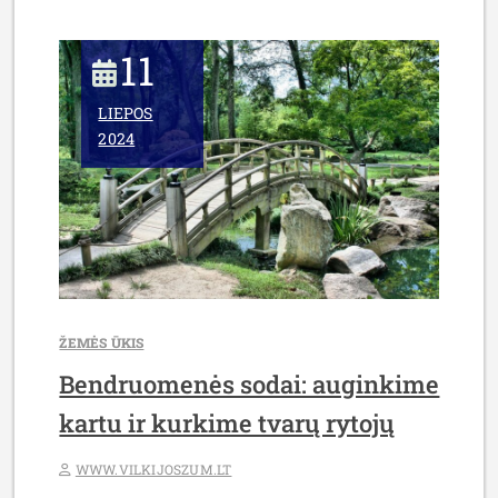
11
LIEPOS
2024
ŽEMĖS ŪKIS
Bendruomenės sodai: auginkime
kartu ir kurkime tvarų rytojų
WWW.VILKIJOSZUM.LT