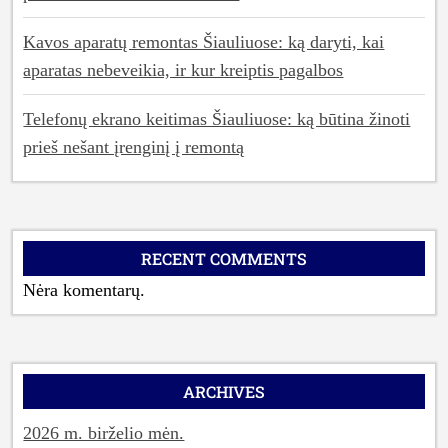
Kavos aparatų remontas Šiauliuose: ką daryti, kai
aparatas nebeveikia, ir kur kreiptis pagalbos
Telefonų ekrano keitimas Šiauliuose: ką būtina žinoti
prieš nešant įrenginį į remontą
RECENT COMMENTS
Nėra komentarų.
ARCHIVES
2026 m. birželio mėn.