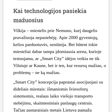
Kai technologijos pasiekia
mažuosius
Vilkija – miestelis prie Nemuno, kurį daugelis
pravažiuoja nepastebėję. Apie 2000 gyventojų,
kelios parduotuvės, seniūnija. Bet būtent tokie
miesteliai dabar tampa įdomiausia arena, kurioje
testuojama, ar „Smart City” idėjos veikia ne tik
Vilniuje ar Kaune, bet ir ten, kur resursų mažiau, o
problemų – ne ką mažiau.
„Smart City” koncepcija paprastai asocijuojasi su
dideliais miestais: išmaniomis šviesoforų
sistemomis, realaus laiko viešojo transporto
stebėjimu, skaitmeniniais paslaugų centrais.
Tačiau pastaraisiais metais Lietuva pamažu