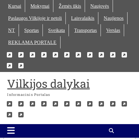
Skip
Kursai
Mokymai
Žemės ūkis
Naujovės
to
Paslaugos Vilkijoje ir netoli
Laisvalaikis
Naujienos
content
NT
Sportas
Sveikata
Transportas
Verslas
REKLAMA PORTALE
Kursai
Mokymai
Žemės
Naujovės
Paslaugos
Laisvalaikis
Naujienos
NT
Sportas
Sveika
Tra
Verslas
REKLAMA
ūkis
Vilkijoje
PORTALE
ir
Vilkijos dalykai
netoli
Informacinis Portalas
Kursai
Mokymai
Žemės
Naujovės
Paslaugos
Laisvalaikis
Naujienos
NT
Sportas
Sveika
Tra
Verslas
REKLAMA
ūkis
Vilkijoje
PORTALE
ir
netoli