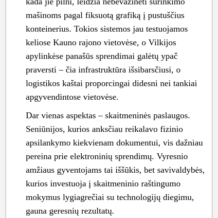
kada jie pilni, leidžia nebevažinėti surinkimo
mašinoms pagal fiksuotą grafiką į pustuščius
konteinerius. Tokios sistemos jau testuojamos
keliose Kauno rajono vietovėse, o Vilkijos
apylinkėse panašūs sprendimai galėtų ypač
praversti – čia infrastruktūra išsibarsčiusi, o
logistikos kaštai proporcingai didesni nei tankiai
apgyvendintose vietovėse.
Dar vienas aspektas – skaitmeninės paslaugos.
Seniūnijos, kurios anksčiau reikalavo fizinio
apsilankymo kiekvienam dokumentui, vis dažniau
pereina prie elektroninių sprendimų. Vyresnio
amžiaus gyventojams tai iššūkis, bet savivaldybės,
kurios investuoja į skaitmeninio raštingumo
mokymus lygiagrečiai su technologijų diegimu,
gauna geresnių rezultatų.