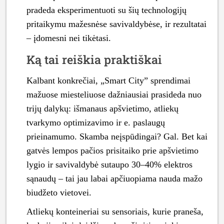
pradeda eksperimentuoti su šių technologijų
pritaikymu mažesnėse savivaldybėse, ir rezultatai
– įdomesni nei tikėtasi.
Ką tai reiškia praktiškai
Kalbant konkrečiai, „Smart City” sprendimai
mažuose miesteliuose dažniausiai prasideda nuo
trijų dalykų: išmanaus apšvietimo, atliekų
tvarkymo optimizavimo ir e. paslaugų
prieinamumo. Skamba neįspūdingai? Gal. Bet kai
gatvės lempos pačios prisitaiko prie apšvietimo
lygio ir savivaldybė sutaupo 30–40% elektros
sąnaudų – tai jau labai apčiuopiama nauda mažo
biudžeto vietovei.
Atliekų konteineriai su sensoriais, kurie praneša,