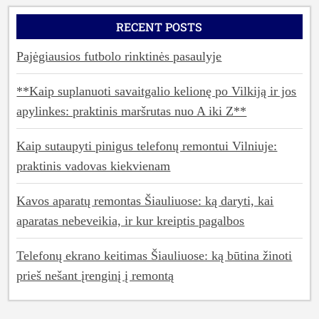
RECENT POSTS
Pajėgiausios futbolo rinktinės pasaulyje
**Kaip suplanuoti savaitgalio kelionę po Vilkiją ir jos
apylinkes: praktinis maršrutas nuo A iki Z**
Kaip sutaupyti pinigus telefonų remontui Vilniuje:
praktinis vadovas kiekvienam
Kavos aparatų remontas Šiauliuose: ką daryti, kai
aparatas nebeveikia, ir kur kreiptis pagalbos
Telefonų ekrano keitimas Šiauliuose: ką būtina žinoti
prieš nešant įrenginį į remontą