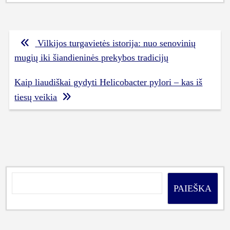
Navigacija
Vilkijos turgavietės istorija: nuo senovinių
tarp
mugių iki šiandieninės prekybos tradicijų
įrašų
Kaip liaudiškai gydyti Helicobacter pylori – kas iš
tiesų veikia
PAIEŠKA