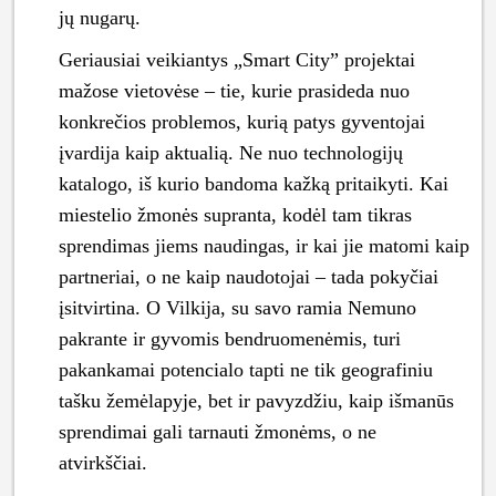
jų nugarų.
Geriausiai veikiantys „Smart City” projektai
mažose vietovėse – tie, kurie prasideda nuo
konkrečios problemos, kurią patys gyventojai
įvardija kaip aktualią. Ne nuo technologijų
katalogo, iš kurio bandoma kažką pritaikyti. Kai
miestelio žmonės supranta, kodėl tam tikras
sprendimas jiems naudingas, ir kai jie matomi kaip
partneriai, o ne kaip naudotojai – tada pokyčiai
įsitvirtina. O Vilkija, su savo ramia Nemuno
pakrante ir gyvomis bendruomenėmis, turi
pakankamai potencialo tapti ne tik geografiniu
tašku žemėlapyje, bet ir pavyzdžiu, kaip išmanūs
sprendimai gali tarnauti žmonėms, o ne
atvirkščiai.