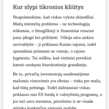
Kur slypi tikrosios kliūtys
Neapsimeskime, kad viskas vyksta sklandžiai.
Mažų miestelių problema – ne technologijų
trūkumas, o žmogiškieji ir finansiniai resursai
joms įdiegti bei prižiūrėti. Vilkija nėra atskira
savivaldybė – ji priklauso Kauno rajonui, todėl
sprendimai priimami ne vietoje, o rajono
lygmeniu. Tai reiškia, kad vietiniai poreikiai
kartais nuskęsta biurokratinėje grandinėje.
Be to, privačių investuotojų susidomėjimas
mažomis vietovėmis yra ribotas – rinka per maža,
kad būtų pelninga. Todėl dažniausiai viskas
priklauso nuo ES fondų ir valstybinių programų, o
jos turi savo terminus, prioritetus ir ne visada
atitinka konkrečios vietovės realybę.