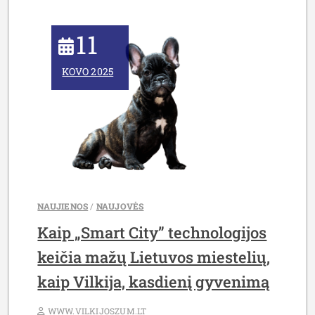
11
KOVO 2025
NAUJIENOS
/
NAUJOVĖS
Kaip „Smart City” technologijos
keičia mažų Lietuvos miestelių,
kaip Vilkija, kasdienį gyvenimą
WWW.VILKIJOSZUM.LT